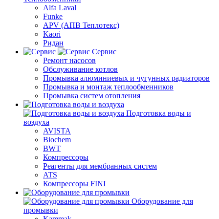
Alfa Laval
Funke
APV (АПВ Теплотекс)
Kaori
Ридан
Сервис
Ремонт насосов
Обслуживание котлов
Промывка алюминиевых и чугунных радиаторов
Промывка и монтаж теплообменников
Промывка систем отопления
Подготовка воды и
воздуха
AVISTA
Biochem
BWT
Компрессоры
Реагенты для мембранных систем
ATS
Компрессоры FINI
Оборудование для
промывки
Kammak