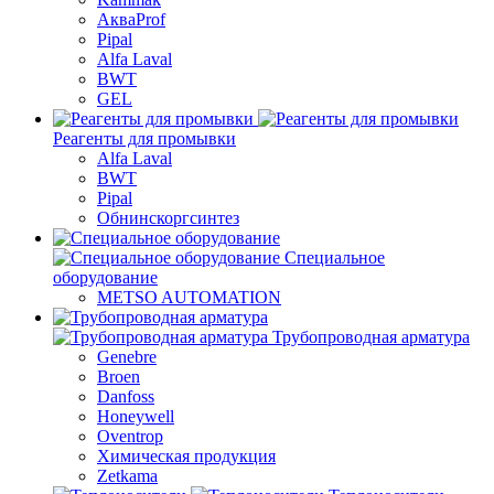
АкваProf
Pipal
Alfa Laval
BWT
GEL
Реагенты для промывки
Alfa Laval
BWT
Pipal
Обнинскоргсинтез
Специальное
оборудование
METSO AUTOMATION
Трубопроводная арматура
Genebre
Broen
Danfoss
Honeywell
Oventrop
Химическая продукция
Zetkama