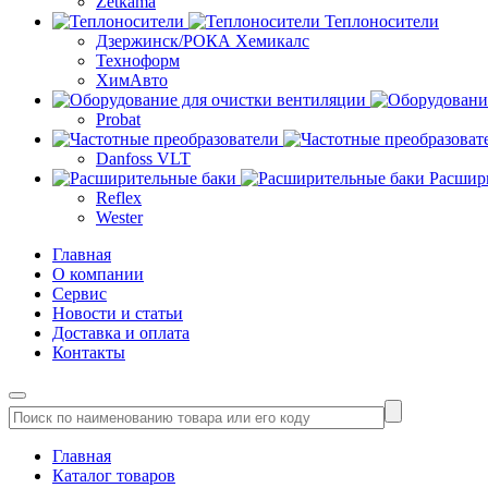
Zetkama
Теплоносители
Дзержинск/РОКА Хемикалс
Техноформ
ХимАвто
Probat
Danfoss VLT
Расшир
Reflex
Wester
Главная
О компании
Сервис
Новости и статьи
Доставка и оплата
Контакты
Главная
Каталог товаров