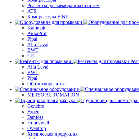
Реагенты для мембранных систем
ATS
Компрессоры FINI
Kammak
АкваProf
Pipal
Alfa Laval
BWT
GEL
Реа
Alfa Laval
BWT
Pipal
Обнинскоргсинтез
METSO AUTOMATION
Genebre
Broen
Danfoss
Honeywell
Oventrop
Химическая продукция