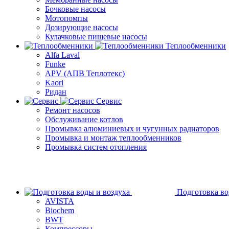
Бочковые насосы
Мотопомпы
Дозирующие насосы
Кулачковые пищевые насосы
Теплообменники
Alfa Laval
Funke
APV (АПВ Теплотекс)
Kaori
Ридан
Сервис
Ремонт насосов
Обслуживание котлов
Промывка алюминиевых и чугунных радиаторов
Промывка и монтаж теплообменников
Промывка систем отопления
Подготовка во
AVISTA
Biochem
BWT
Компрессоры