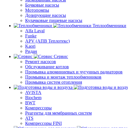
Бочковые насосы
Мотопомпы
Дозирующие насосы
Кулачковые пищевые насосы
Теплообменники
Alfa Laval
Funke
APV (АПВ Теплотекс)
Kaori
Ридан
Сервис
Ремонт насосов
Обслуживание котлов
Промывка алюминиевых и чугунных радиаторов
Промывка и монтаж теплообменников
Промывка систем отопления
AVISTA
Biochem
BWT
Компрессоры
Реагенты для мембранных систем
ATS
Компрессоры FINI