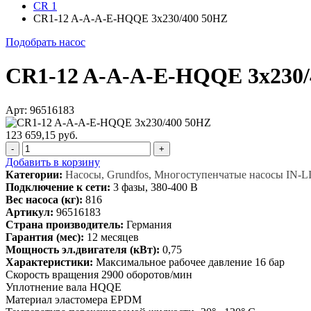
CR 1
CR1-12 A-A-A-E-HQQE 3x230/400 50HZ
Подобрать насос
CR1-12 A-A-A-E-HQQE 3x230/
Арт: 96516183
123 659,15 руб.
-
+
Добавить в корзину
Категории:
Насосы, Grundfos, Многоступенчатые насосы IN-L
Подключение к сети:
3 фазы, 380-400 В
Вес насоса (кг):
816
Артикул:
96516183
Страна производитель:
Германия
Гарантия (мес):
12 месяцев
Мощность эл.двигателя (кВт):
0,75
Характеристики:
Максимальное рабочее давление 16 бар
Скорость вращения 2900 оборотов/мин
Уплотнение вала HQQE
Материал эластомера EPDM