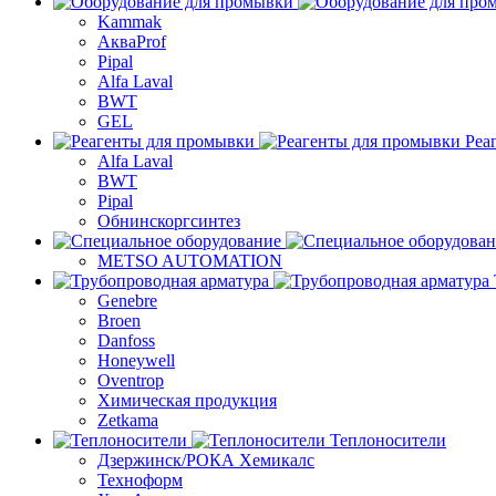
Kammak
АкваProf
Pipal
Alfa Laval
BWT
GEL
Реа
Alfa Laval
BWT
Pipal
Обнинскоргсинтез
METSO AUTOMATION
Genebre
Broen
Danfoss
Honeywell
Oventrop
Химическая продукция
Zetkama
Теплоносители
Дзержинск/РОКА Хемикалс
Техноформ