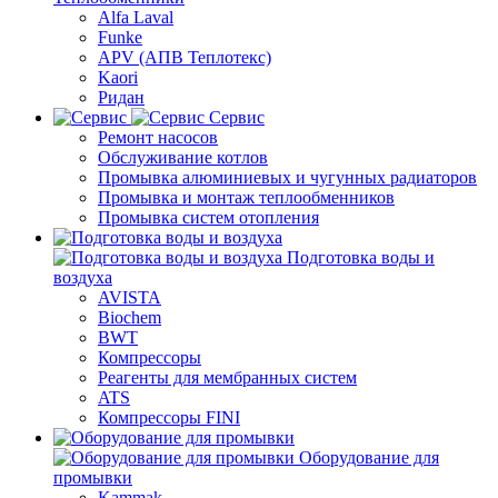
Alfa Laval
Funke
APV (АПВ Теплотекс)
Kaori
Ридан
Сервис
Ремонт насосов
Обслуживание котлов
Промывка алюминиевых и чугунных радиаторов
Промывка и монтаж теплообменников
Промывка систем отопления
Подготовка воды и
воздуха
AVISTA
Biochem
BWT
Компрессоры
Реагенты для мембранных систем
ATS
Компрессоры FINI
Оборудование для
промывки
Kammak