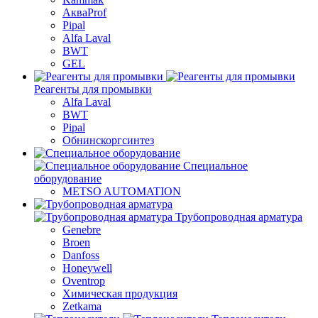
АкваProf
Pipal
Alfa Laval
BWT
GEL
Реагенты для промывки
Alfa Laval
BWT
Pipal
Обнинскоргсинтез
Специальное
оборудование
METSO AUTOMATION
Трубопроводная арматура
Genebre
Broen
Danfoss
Honeywell
Oventrop
Химическая продукция
Zetkama