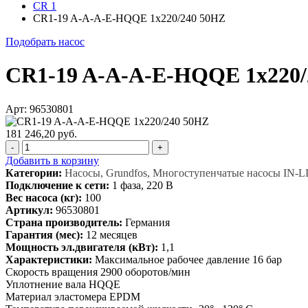
CR 1
CR1-19 A-A-A-E-HQQE 1x220/240 50HZ
Подобрать насос
CR1-19 A-A-A-E-HQQE 1x220/
Арт: 96530801
181 246,20 руб.
-
+
Добавить в корзину
Категории:
Насосы, Grundfos, Многоступенчатые насосы IN-L
Подключение к сети:
1 фаза, 220 В
Вес насоса (кг):
100
Артикул:
96530801
Страна производитель:
Германия
Гарантия (мес):
12 месяцев
Мощность эл.двигателя (кВт):
1,1
Характеристики:
Максимальное рабочее давление 16 бар
Скорость вращения 2900 оборотов/мин
Уплотнение вала HQQE
Материал эластомера EPDM