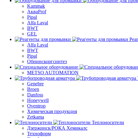
Kammak
АкваProf
Pipal
Alfa Laval
BWT
GEL
Реа
Alfa Laval
BWT
Pipal
Обнинскоргсинтез
METSO AUTOMATION
Genebre
Broen
Danfoss
Honeywell
Oventrop
Химическая продукция
Zetkama
Теплоносители
Дзержинск/РОКА Хемикалс
Техноформ