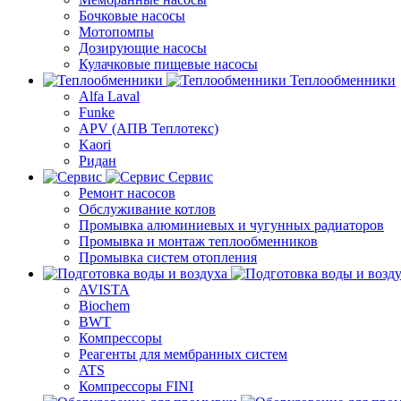
Бочковые насосы
Мотопомпы
Дозирующие насосы
Кулачковые пищевые насосы
Теплообменники
Alfa Laval
Funke
APV (АПВ Теплотекс)
Kaori
Ридан
Сервис
Ремонт насосов
Обслуживание котлов
Промывка алюминиевых и чугунных радиаторов
Промывка и монтаж теплообменников
Промывка систем отопления
AVISTA
Biochem
BWT
Компрессоры
Реагенты для мембранных систем
ATS
Компрессоры FINI