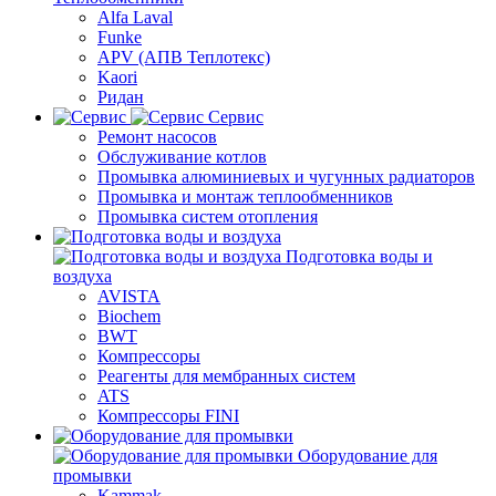
Alfa Laval
Funke
APV (АПВ Теплотекс)
Kaori
Ридан
Сервис
Ремонт насосов
Обслуживание котлов
Промывка алюминиевых и чугунных радиаторов
Промывка и монтаж теплообменников
Промывка систем отопления
Подготовка воды и
воздуха
AVISTA
Biochem
BWT
Компрессоры
Реагенты для мембранных систем
ATS
Компрессоры FINI
Оборудование для
промывки
Kammak