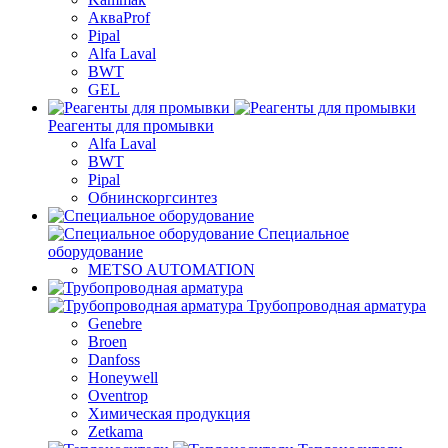
АкваProf
Pipal
Alfa Laval
BWT
GEL
Реагенты для промывки
Alfa Laval
BWT
Pipal
Обнинскоргсинтез
Специальное
оборудование
METSO AUTOMATION
Трубопроводная арматура
Genebre
Broen
Danfoss
Honeywell
Oventrop
Химическая продукция
Zetkama