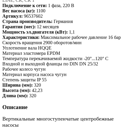
LINE, CR, CR 1
Подключение к сети:
1 фаза, 220 В
Вес насоса (кг):
1100
Артикул:
96537602
Страна производитель:
Германия
Гарантия (мес):
12 месяцев
Мощность эл.двигателя (кВт):
1,1
Характеристики:
Максимальное рабочее давление 16 бар
Скорость вращения 2900 оборотов/мин
Уплотнение вала HQQE
Материал эластомера EPDM
Температура перекачиваемой жидкости -20°...120° C
Входной и выходной фланцы по DIN DN 25/32
Рабочее колесо чугун
Материал корпуса насоса чугун
Степень защиты IP 55
Ширина (мм):
320
Высота (мм):
42,23
Длина (мм):
320
Описание
Вертикальные многоступенчатые центробежные
насосы