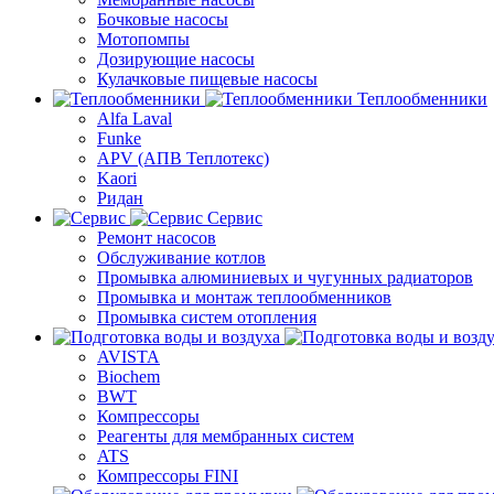
Бочковые насосы
Мотопомпы
Дозирующие насосы
Кулачковые пищевые насосы
Теплообменники
Alfa Laval
Funke
APV (АПВ Теплотекс)
Kaori
Ридан
Сервис
Ремонт насосов
Обслуживание котлов
Промывка алюминиевых и чугунных радиаторов
Промывка и монтаж теплообменников
Промывка систем отопления
AVISTA
Biochem
BWT
Компрессоры
Реагенты для мембранных систем
ATS
Компрессоры FINI