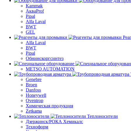
Kammak
АкваProf
Pipal
Alfa Laval
BWT
GEL
Реа
Alfa Laval
BWT
Pipal
Обнинскоргсинтез
METSO AUTOMATION
Genebre
Broen
Danfoss
Honeywell
Oventrop
Химическая продукция
Zetkama
Теплоносители
Дзержинск/РОКА Хемикалс
Техноформ