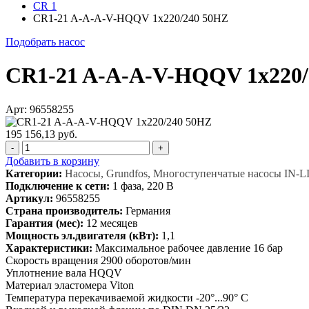
CR 1
CR1-21 A-A-A-V-HQQV 1x220/240 50HZ
Подобрать насос
CR1-21 A-A-A-V-HQQV 1x220/
Арт: 96558255
195 156,13 руб.
-
+
Добавить в корзину
Категории:
Насосы, Grundfos, Многоступенчатые насосы IN-L
Подключение к сети:
1 фаза, 220 В
Артикул:
96558255
Страна производитель:
Германия
Гарантия (мес):
12 месяцев
Мощность эл.двигателя (кВт):
1,1
Характеристики:
Максимальное рабочее давление 16 бар
Скорость вращения 2900 оборотов/мин
Уплотнение вала HQQV
Материал эластомера Viton
Температура перекачиваемой жидкости -20°...90° C