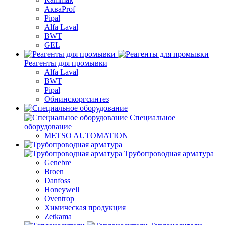
АкваProf
Pipal
Alfa Laval
BWT
GEL
Реагенты для промывки
Alfa Laval
BWT
Pipal
Обнинскоргсинтез
Специальное
оборудование
METSO AUTOMATION
Трубопроводная арматура
Genebre
Broen
Danfoss
Honeywell
Oventrop
Химическая продукция
Zetkama