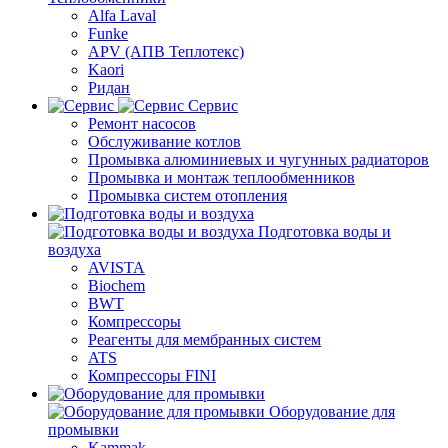
Alfa Laval
Funke
APV (АПВ Теплотекс)
Kaori
Ридан
Сервис
Ремонт насосов
Обслуживание котлов
Промывка алюминиевых и чугунных радиаторов
Промывка и монтаж теплообменников
Промывка систем отопления
Подготовка воды и
воздуха
AVISTA
Biochem
BWT
Компрессоры
Реагенты для мембранных систем
ATS
Компрессоры FINI
Оборудование для
промывки
Kammak