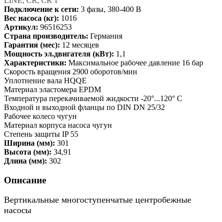
LINE, CR, CR 1
Подключение к сети:
3 фазы, 380-400 В
Вес насоса (кг):
1016
Артикул:
96516253
Страна производитель:
Германия
Гарантия (мес):
12 месяцев
Мощность эл.двигателя (кВт):
1,1
Характеристики:
Максимальное рабочее давление 16 бар
Скорость вращения 2900 оборотов/мин
Уплотнение вала HQQE
Материал эластомера EPDM
Температура перекачиваемой жидкости -20°...120° C
Входной и выходной фланцы по DIN DN 25/32
Рабочее колесо чугун
Материал корпуса насоса чугун
Степень защиты IP 55
Ширина (мм):
301
Высота (мм):
34,91
Длина (мм):
302
Описание
Вертикальные многоступенчатые центробежные
насосы