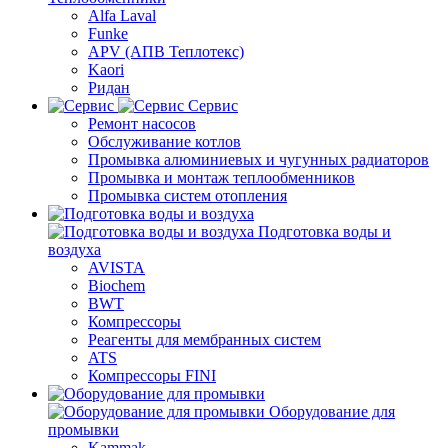
Alfa Laval
Funke
APV (АПВ Теплотекс)
Kaori
Ридан
Сервис
Ремонт насосов
Обслуживание котлов
Промывка алюминиевых и чугунных радиаторов
Промывка и монтаж теплообменников
Промывка систем отопления
Подготовка воды и
воздуха
AVISTA
Biochem
BWT
Компрессоры
Реагенты для мембранных систем
ATS
Компрессоры FINI
Оборудование для
промывки
Kammak