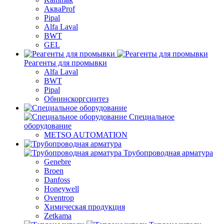
АкваProf
Pipal
Alfa Laval
BWT
GEL
Реагенты для промывки
Alfa Laval
BWT
Pipal
Обнинскоргсинтез
Специальное
оборудование
METSO AUTOMATION
Трубопроводная арматура
Genebre
Broen
Danfoss
Honeywell
Oventrop
Химическая продукция
Zetkama