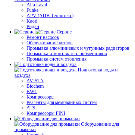
Alfa Laval
Funke
APV (АПВ Теплотекс)
Kaori
Ридан
Сервис
Ремонт насосов
Обслуживание котлов
Промывка алюминиевых и чугунных радиаторов
Промывка и монтаж теплообменников
Промывка систем отопления
Подготовка воды и
воздуха
AVISTA
Biochem
BWT
Компрессоры
Реагенты для мембранных систем
ATS
Компрессоры FINI
Оборудование для
промывки
Kammak