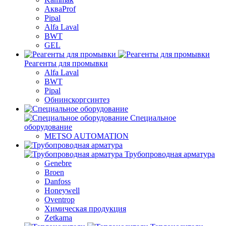
АкваProf
Pipal
Alfa Laval
BWT
GEL
Реагенты для промывки
Alfa Laval
BWT
Pipal
Обнинскоргсинтез
Специальное
оборудование
METSO AUTOMATION
Трубопроводная арматура
Genebre
Broen
Danfoss
Honeywell
Oventrop
Химическая продукция
Zetkama