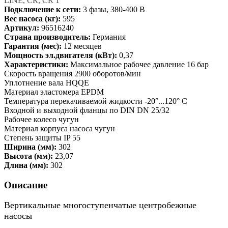
LINE, CR, CR 1
Подключение к сети:
3 фазы, 380-400 В
Вес насоса (кг):
595
Артикул:
96516240
Страна производитель:
Германия
Гарантия (мес):
12 месяцев
Мощность эл.двигателя (кВт):
0,37
Характеристики:
Максимальное рабочее давление 16 бар
Скорость вращения 2900 оборотов/мин
Уплотнение вала HQQE
Материал эластомера EPDM
Температура перекачиваемой жидкости -20°...120° C
Входной и выходной фланцы по DIN DN 25/32
Рабочее колесо чугун
Материал корпуса насоса чугун
Степень защиты IP 55
Ширина (мм):
302
Высота (мм):
23,07
Длина (мм):
302
Описание
Вертикальные многоступенчатые центробежные
насосы