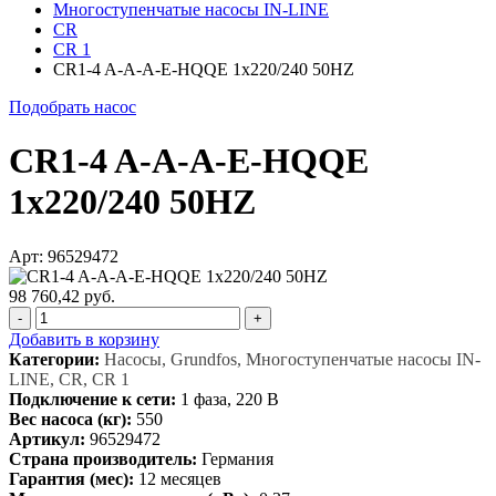
Многоступенчатые насосы IN-LINE
CR
CR 1
CR1-4 A-A-A-E-HQQE 1x220/240 50HZ
Подобрать насос
CR1-4 A-A-A-E-HQQE
1x220/240 50HZ
Арт: 96529472
98 760,42 руб.
-
+
Добавить в корзину
Категории:
Насосы, Grundfos, Многоступенчатые насосы IN-
LINE, CR, CR 1
Подключение к сети:
1 фаза, 220 В
Вес насоса (кг):
550
Артикул:
96529472
Страна производитель:
Германия
Гарантия (мес):
12 месяцев