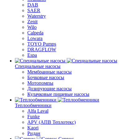
DAB
SAER
Waterstry
Zenit
Wilo
Calpeda
Lowara
TOYO Pumps
DRAGFLOW
Espa
Специальные насосы
Мембранные насосы
Бочковые насосы
Мотопомпы
Дозирующие насосы
Кулачковые пищевые насосы
Теплообменники
Alfa Laval
Funke
APV (АПВ Теплотекс)
Kaori
Ридан
Сервис