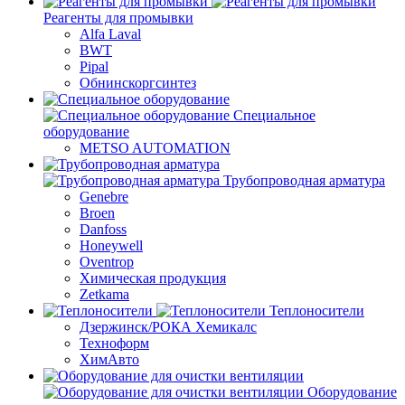
Реагенты для промывки
Alfa Laval
BWT
Pipal
Обнинскоргсинтез
Специальное
оборудование
METSO AUTOMATION
Трубопроводная арматура
Genebre
Broen
Danfoss
Honeywell
Oventrop
Химическая продукция
Zetkama
Теплоносители
Дзержинск/РОКА Хемикалс
Техноформ
ХимАвто
Оборудование