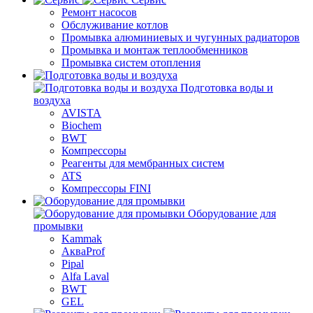
Ремонт насосов
Обслуживание котлов
Промывка алюминиевых и чугунных радиаторов
Промывка и монтаж теплообменников
Промывка систем отопления
Подготовка воды и
воздуха
AVISTA
Biochem
BWT
Компрессоры
Реагенты для мембранных систем
ATS
Компрессоры FINI
Оборудование для
промывки
Kammak
АкваProf
Pipal
Alfa Laval
BWT
GEL