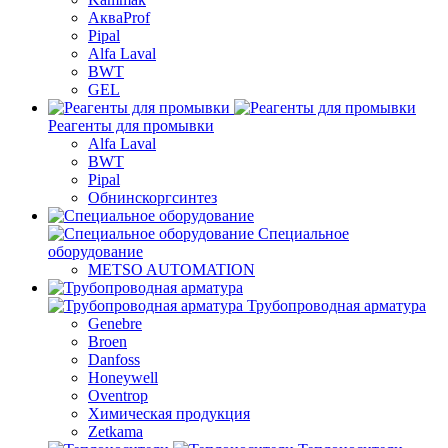
АкваProf
Pipal
Alfa Laval
BWT
GEL
Реагенты для промывки
Alfa Laval
BWT
Pipal
Обнинскоргсинтез
Специальное
оборудование
METSO AUTOMATION
Трубопроводная арматура
Genebre
Broen
Danfoss
Honeywell
Oventrop
Химическая продукция
Zetkama