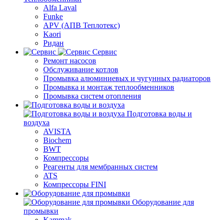
Alfa Laval
Funke
APV (АПВ Теплотекс)
Kaori
Ридан
Сервис
Ремонт насосов
Обслуживание котлов
Промывка алюминиевых и чугунных радиаторов
Промывка и монтаж теплообменников
Промывка систем отопления
Подготовка воды и
воздуха
AVISTA
Biochem
BWT
Компрессоры
Реагенты для мембранных систем
ATS
Компрессоры FINI
Оборудование для
промывки
Kammak