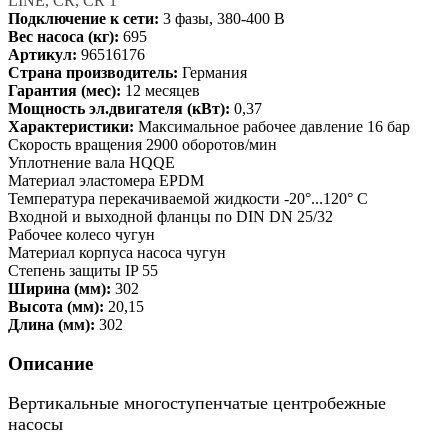
LINE, CR, CR 1
Подключение к сети:
3 фазы, 380-400 В
Вес насоса (кг):
695
Артикул:
96516176
Страна производитель:
Германия
Гарантия (мес):
12 месяцев
Мощность эл.двигателя (кВт):
0,37
Характеристики:
Максимальное рабочее давление 16 бар
Скорость вращения 2900 оборотов/мин
Уплотнение вала HQQE
Материал эластомера EPDM
Температура перекачиваемой жидкости -20°...120° C
Входной и выходной фланцы по DIN DN 25/32
Рабочее колесо чугун
Материал корпуса насоса чугун
Степень защиты IP 55
Ширина (мм):
302
Высота (мм):
20,15
Длина (мм):
302
Описание
Вертикальные многоступенчатые центробежные
насосы