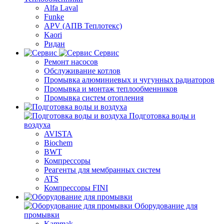
Alfa Laval
Funke
APV (АПВ Теплотекс)
Kaori
Ридан
Сервис
Ремонт насосов
Обслуживание котлов
Промывка алюминиевых и чугунных радиаторов
Промывка и монтаж теплообменников
Промывка систем отопления
Подготовка воды и
воздуха
AVISTA
Biochem
BWT
Компрессоры
Реагенты для мембранных систем
ATS
Компрессоры FINI
Оборудование для
промывки
Kammak