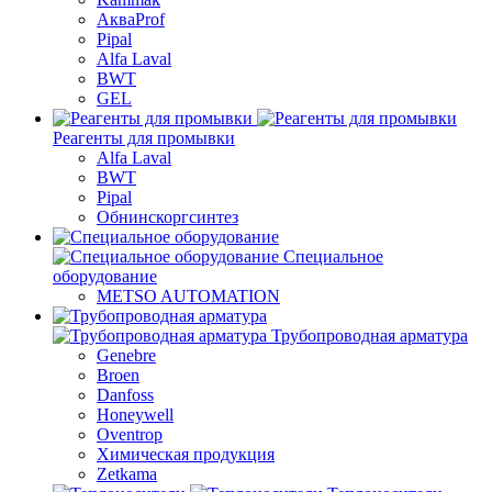
АкваProf
Pipal
Alfa Laval
BWT
GEL
Реагенты для промывки
Alfa Laval
BWT
Pipal
Обнинскоргсинтез
Специальное
оборудование
METSO AUTOMATION
Трубопроводная арматура
Genebre
Broen
Danfoss
Honeywell
Oventrop
Химическая продукция
Zetkama