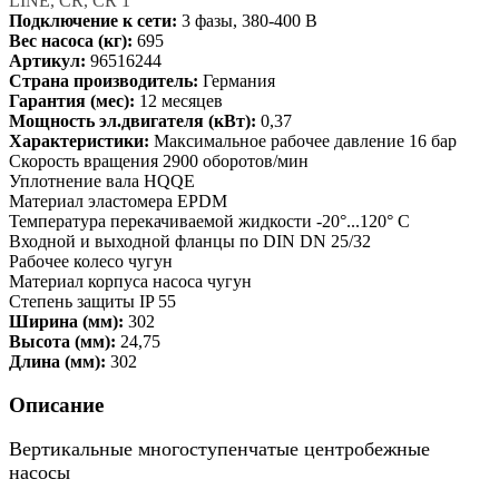
LINE, CR, CR 1
Подключение к сети:
3 фазы, 380-400 В
Вес насоса (кг):
695
Артикул:
96516244
Страна производитель:
Германия
Гарантия (мес):
12 месяцев
Мощность эл.двигателя (кВт):
0,37
Характеристики:
Максимальное рабочее давление 16 бар
Скорость вращения 2900 оборотов/мин
Уплотнение вала HQQE
Материал эластомера EPDM
Температура перекачиваемой жидкости -20°...120° C
Входной и выходной фланцы по DIN DN 25/32
Рабочее колесо чугун
Материал корпуса насоса чугун
Степень защиты IP 55
Ширина (мм):
302
Высота (мм):
24,75
Длина (мм):
302
Описание
Вертикальные многоступенчатые центробежные
насосы