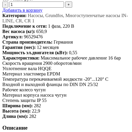
-
+
Добавить в корзину
Категории:
Насосы, Grundfos, Многоступенчатые насосы IN-
LINE, CR, CR 1
Подключение к сети:
1 фаза, 220 В
Вес насоса (кг):
650,9
Артикул:
96529476
Страна производитель:
Германия
Гарантия (мес):
12 месяцев
Мощность эл.двигателя (кВт):
0,55
Характеристики:
Максимальное рабочее давление 16 бар
Скорость вращения 2900 оборотов/мин
Уплотнение вала HQQE
Материал эластомера EPDM
Температура перекачиваемой жидкости -20°...120° C
Входной и выходной фланцы по DIN DN 25/32
Рабочее колесо чугун
Материал корпуса насоса чугун
Степень защиты IP 55
Ширина (мм):
282
Высота (мм):
22,9
Длина (мм):
282
Описание