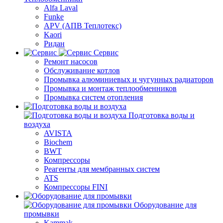
Alfa Laval
Funke
APV (АПВ Теплотекс)
Kaori
Ридан
Сервис
Ремонт насосов
Обслуживание котлов
Промывка алюминиевых и чугунных радиаторов
Промывка и монтаж теплообменников
Промывка систем отопления
Подготовка воды и
воздуха
AVISTA
Biochem
BWT
Компрессоры
Реагенты для мембранных систем
ATS
Компрессоры FINI
Оборудование для
промывки
Kammak