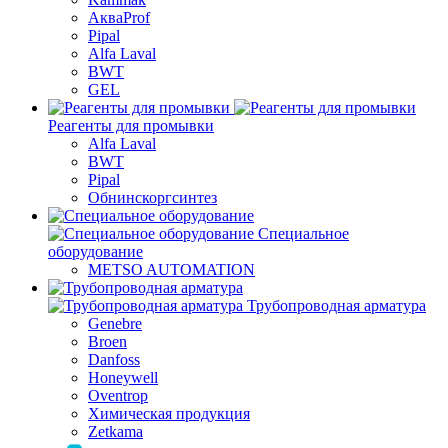
АкваProf
Pipal
Alfa Laval
BWT
GEL
Реагенты для промывки
Alfa Laval
BWT
Pipal
Обнинскоргсинтез
Специальное
оборудование
METSO AUTOMATION
Трубопроводная арматура
Genebre
Broen
Danfoss
Honeywell
Oventrop
Химическая продукция
Zetkama