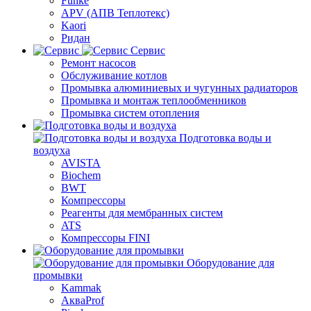
Funke
APV (АПВ Теплотекс)
Kaori
Ридан
Сервис
Ремонт насосов
Обслуживание котлов
Промывка алюминиевых и чугунных радиаторов
Промывка и монтаж теплообменников
Промывка систем отопления
Подготовка воды и
воздуха
AVISTA
Biochem
BWT
Компрессоры
Реагенты для мембранных систем
ATS
Компрессоры FINI
Оборудование для
промывки
Kammak
АкваProf