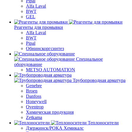
Pipal
Alfa Laval
BWT
GEL
Реагенты для промывки
Alfa Laval
BWT
Pipal
Обнинскоргсинтез
Специальное
оборудование
METSO AUTOMATION
Трубопроводная арматура
Genebre
Broen
Danfoss
Honeywell
Oventrop
Химическая продукция
Zetkama
Теплоносители
Дзержинск/РОКА Хемикалс