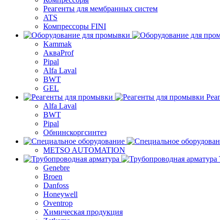
Реагенты для мембранных систем
ATS
Компрессоры FINI
Kammak
АкваProf
Pipal
Alfa Laval
BWT
GEL
Реа
Alfa Laval
BWT
Pipal
Обнинскоргсинтез
METSO AUTOMATION
Genebre
Broen
Danfoss
Honeywell
Oventrop
Химическая продукция