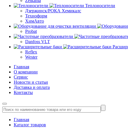
Zetkama
Теплоносители
Дзержинск/РОКА Хемикалс
Техноформ
ХимАвто
Probat
Danfoss VLT
Расшир
Reflex
Wester
Главная
О компании
Сервис
Новости и статьи
Доставка и оплата
Контакты
Главная
Каталог товаров