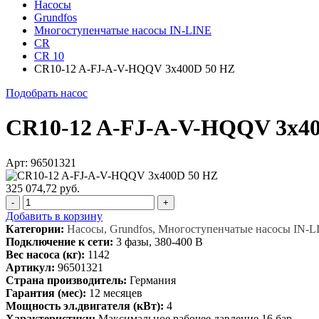
Насосы
Grundfos
Многоступенчатые насосы IN-LINE
CR
CR 10
CR10-12 A-FJ-A-V-HQQV 3x400D 50 HZ
Подобрать насос
CR10-12 A-FJ-A-V-HQQV 3x4
Арт: 96501321
325 074,72 руб.
-
+
Добавить в корзину
Категории:
Насосы, Grundfos, Многоступенчатые насосы IN-L
Подключение к сети:
3 фазы, 380-400 В
Вес насоса (кг):
1142
Артикул:
96501321
Страна производитель:
Германия
Гарантия (мес):
12 месяцев
Мощность эл.двигателя (кВт):
4
Характеристики:
Максимальное рабочее давление 16 бар