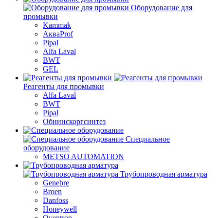
Оборудование для
промывки
Kammak
АкваProf
Pipal
Alfa Laval
BWT
GEL
Реагенты для промывки
Alfa Laval
BWT
Pipal
Обнинскоргсинтез
Специальное
оборудование
METSO AUTOMATION
Трубопроводная арматура
Genebre
Broen
Danfoss
Honeywell
Oventrop