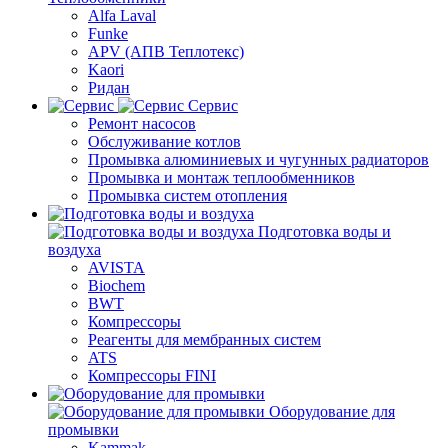
Alfa Laval
Funke
APV (АПВ Теплотекс)
Kaori
Ридан
Сервис
Ремонт насосов
Обслуживание котлов
Промывка алюминиевых и чугунных радиаторов
Промывка и монтаж теплообменников
Промывка систем отопления
Подготовка воды и
воздуха
AVISTA
Biochem
BWT
Компрессоры
Реагенты для мембранных систем
ATS
Компрессоры FINI
Оборудование для
промывки
Kammak