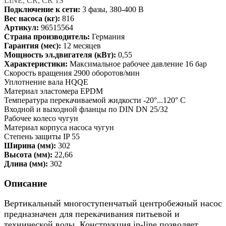
LINE, CR, CR 1S
Подключение к сети:
3 фазы, 380-400 В
Вес насоса (кг):
816
Артикул:
96515564
Страна производитель:
Германия
Гарантия (мес):
12 месяцев
Мощность эл.двигателя (кВт):
0,55
Характеристики:
Максимальное рабочее давление 16 бар
Скорость вращения 2900 оборотов/мин
Уплотнение вала HQQE
Материал эластомера EPDM
Температура перекачиваемой жидкости -20°...120° C
Входной и выходной фланцы по DIN DN 25/32
Рабочее колесо чугун
Материал корпуса насоса чугун
Степень защиты IP 55
Ширина (мм):
302
Высота (мм):
22,66
Длина (мм):
302
Описание
Вертикальный многоступенчатый центробежный насос
предназначен для перекачивания питьевой и
технической воды. Конструкция in-line позволяет