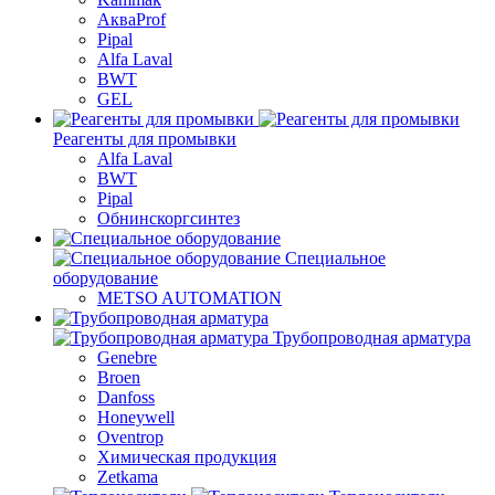
АкваProf
Pipal
Alfa Laval
BWT
GEL
Реагенты для промывки
Alfa Laval
BWT
Pipal
Обнинскоргсинтез
Специальное
оборудование
METSO AUTOMATION
Трубопроводная арматура
Genebre
Broen
Danfoss
Honeywell
Oventrop
Химическая продукция
Zetkama