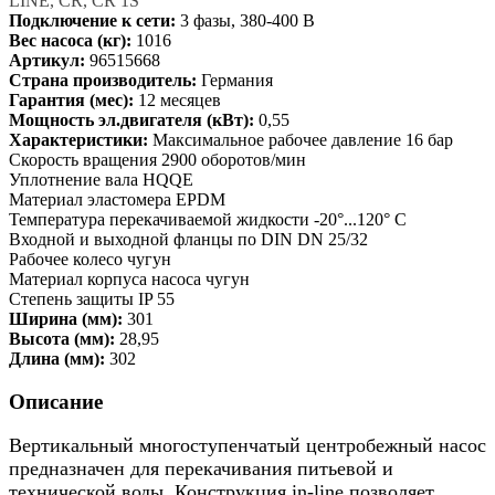
LINE, CR, CR 1S
Подключение к сети:
3 фазы, 380-400 В
Вес насоса (кг):
1016
Артикул:
96515668
Страна производитель:
Германия
Гарантия (мес):
12 месяцев
Мощность эл.двигателя (кВт):
0,55
Характеристики:
Максимальное рабочее давление 16 бар
Скорость вращения 2900 оборотов/мин
Уплотнение вала HQQE
Материал эластомера EPDM
Температура перекачиваемой жидкости -20°...120° C
Входной и выходной фланцы по DIN DN 25/32
Рабочее колесо чугун
Материал корпуса насоса чугун
Степень защиты IP 55
Ширина (мм):
301
Высота (мм):
28,95
Длина (мм):
302
Описание
Вертикальный многоступенчатый центробежный насос
предназначен для перекачивания питьевой и
технической воды. Конструкция in-line позволяет