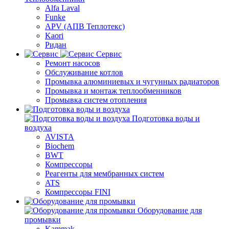
Alfa Laval
Funke
APV (АПВ Теплотекс)
Kaori
Ридан
Сервис
Ремонт насосов
Обслуживание котлов
Промывка алюминиевых и чугунных радиаторов
Промывка и монтаж теплообменников
Промывка систем отопления
Подготовка воды и
воздуха
AVISTA
Biochem
BWT
Компрессоры
Реагенты для мембранных систем
ATS
Компрессоры FINI
Оборудование для
промывки
Kammak