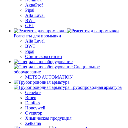
АкваProf
Pipal
Alfa Laval
BWT
GEL
Реагенты для промывки
Alfa Laval
BWT
Pipal
Обнинскоргсинтез
Специальное
оборудование
METSO AUTOMATION
Трубопроводная арматура
Genebre
Broen
Danfoss
Honeywell
Oventrop
Химическая продукция
Zetkama