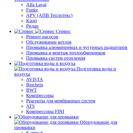
Alfa Laval
Funke
APV (АПВ Теплотекс)
Kaori
Ридан
Сервис
Ремонт насосов
Обслуживание котлов
Промывка алюминиевых и чугунных радиаторов
Промывка и монтаж теплообменников
Промывка систем отопления
Подготовка воды и
воздуха
AVISTA
Biochem
BWT
Компрессоры
Реагенты для мембранных систем
ATS
Компрессоры FINI
Оборудование для
промывки
Kammak