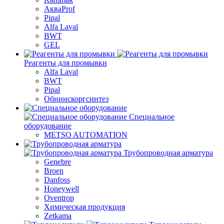
АкваProf
Pipal
Alfa Laval
BWT
GEL
Реагенты для промывки
Alfa Laval
BWT
Pipal
Обнинскоргсинтез
Специальное
оборудование
METSO AUTOMATION
Трубопроводная арматура
Genebre
Broen
Danfoss
Honeywell
Oventrop
Химическая продукция
Zetkama