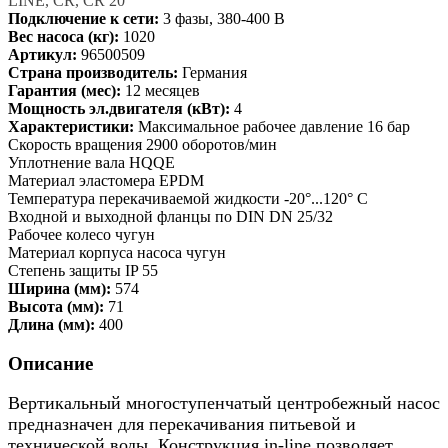
LINE, CR, CR 20
Подключение к сети:
3 фазы, 380-400 В
Вес насоса (кг):
1020
Артикул:
96500509
Страна производитель:
Германия
Гарантия (мес):
12 месяцев
Мощность эл.двигателя (кВт):
4
Характеристики:
Максимальное рабочее давление 16 бар
Скорость вращения 2900 оборотов/мин
Уплотнение вала HQQE
Материал эластомера EPDM
Температура перекачиваемой жидкости -20°...120° C
Входной и выходной фланцы по DIN DN 25/32
Рабочее колесо чугун
Материал корпуса насоса чугун
Степень защиты IP 55
Ширина (мм):
574
Высота (мм):
71
Длина (мм):
400
Описание
Вертикальный многоступенчатый центробежный насос
предназначен для перекачивания питьевой и
технической воды. Конструкция in-line позволяет