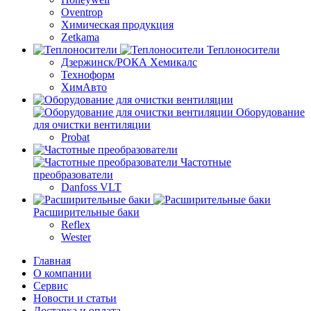
Oventrop
Химическая продукция
Zetkama
Теплоносители
Дзержинск/РОКА Хемикалс
Техноформ
ХимАвто
Оборудование
для очистки вентиляции
Probat
Частотные
преобразователи
Danfoss VLT
Расширительные баки
Reflex
Wester
Главная
О компании
Сервис
Новости и статьи
Доставка и оплата