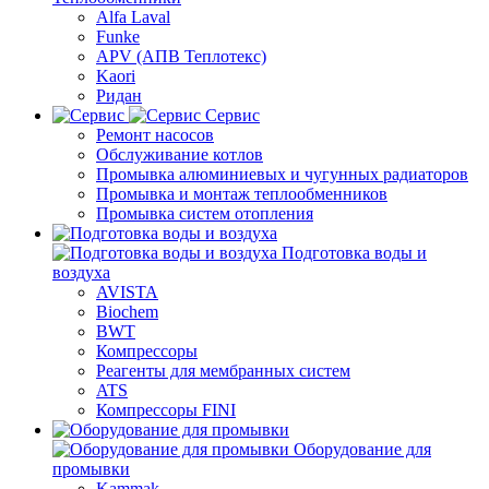
Alfa Laval
Funke
APV (АПВ Теплотекс)
Kaori
Ридан
Сервис
Ремонт насосов
Обслуживание котлов
Промывка алюминиевых и чугунных радиаторов
Промывка и монтаж теплообменников
Промывка систем отопления
Подготовка воды и
воздуха
AVISTA
Biochem
BWT
Компрессоры
Реагенты для мембранных систем
ATS
Компрессоры FINI
Оборудование для
промывки
Kammak