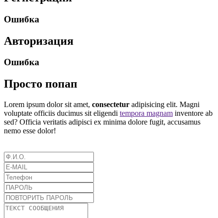
Ошибка
Авторизация
Ошибка
Просто попап
Lorem ipsum dolor sit amet,
consectetur
adipisicing elit. Magni
voluptate officiis ducimus sit eligendi
tempora magnam
inventore ab
sed? Officia veritatis adipisci ex minima dolore fugit, accusamus
nemo esse dolor!