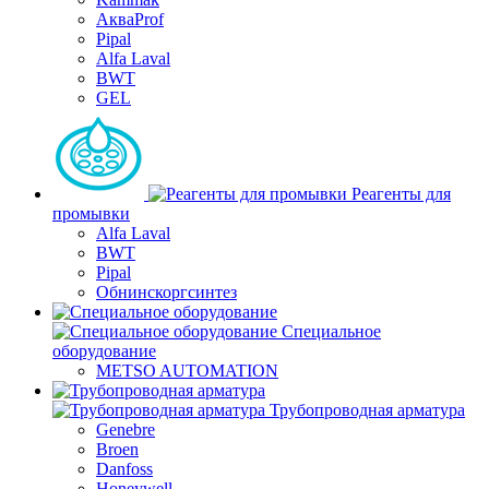
АкваProf
Pipal
Alfa Laval
BWT
GEL
Реагенты для
промывки
Alfa Laval
BWT
Pipal
Обнинскоргсинтез
Специальное
оборудование
METSO AUTOMATION
Трубопроводная арматура
Genebre
Broen
Danfoss
Honeywell