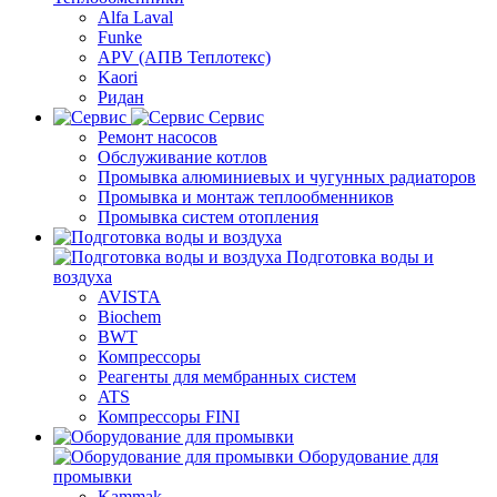
Alfa Laval
Funke
APV (АПВ Теплотекс)
Kaori
Ридан
Сервис
Ремонт насосов
Обслуживание котлов
Промывка алюминиевых и чугунных радиаторов
Промывка и монтаж теплообменников
Промывка систем отопления
Подготовка воды и
воздуха
AVISTA
Biochem
BWT
Компрессоры
Реагенты для мембранных систем
ATS
Компрессоры FINI
Оборудование для
промывки
Kammak