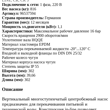
LINE, CR, CR 3
Подключение к сети:
1 фаза, 220 В
Вес насоса (кг):
816
Артикул:
96537594
Страна производитель:
Германия
Гарантия (мес):
12 месяцев
Мощность эл.двигателя (кВт):
1,1
Характеристики:
Максимальное рабочее давление 16 бар
Скорость вращения 2900 оборотов/мин
Уплотнение вала HQQE
Материал эластомера EPDM
Температура перекачиваемой жидкости -20°...120° C
Входной и выходной фланцы по DIN DN 25/32
Рабочее колесо чугун
Материал корпуса насоса чугун
Степень защиты IP 55
Ширина (мм):
302
Высота (мм):
39,66
Длина (мм):
302
Описание
Вертикальный многоступенчатый центробежный насос
предназначен для перекачивания питьевой и
технической воды. Конструкция in-line позволяет