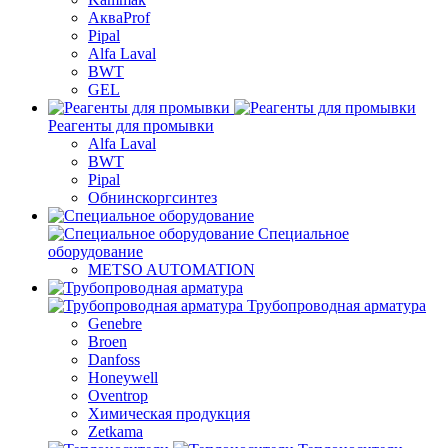
АкваProf
Pipal
Alfa Laval
BWT
GEL
Реагенты для промывки
Alfa Laval
BWT
Pipal
Обнинскоргсинтез
Специальное
оборудование
METSO AUTOMATION
Трубопроводная арматура
Genebre
Broen
Danfoss
Honeywell
Oventrop
Химическая продукция
Zetkama