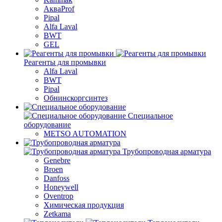
АкваProf
Pipal
Alfa Laval
BWT
GEL
Реагенты для промывки
Alfa Laval
BWT
Pipal
Обнинскоргсинтез
Специальное
оборудование
METSO AUTOMATION
Трубопроводная арматура
Genebre
Broen
Danfoss
Honeywell
Oventrop
Химическая продукция
Zetkama