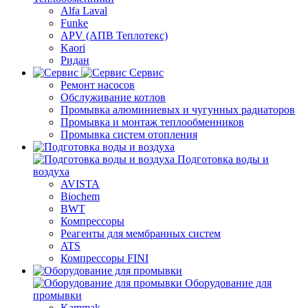
Alfa Laval
Funke
APV (АПВ Теплотекс)
Kaori
Ридан
Сервис
Ремонт насосов
Обслуживание котлов
Промывка алюминиевых и чугунных радиаторов
Промывка и монтаж теплообменников
Промывка систем отопления
Подготовка воды и
воздуха
AVISTA
Biochem
BWT
Компрессоры
Реагенты для мембранных систем
ATS
Компрессоры FINI
Оборудование для
промывки
Kammak