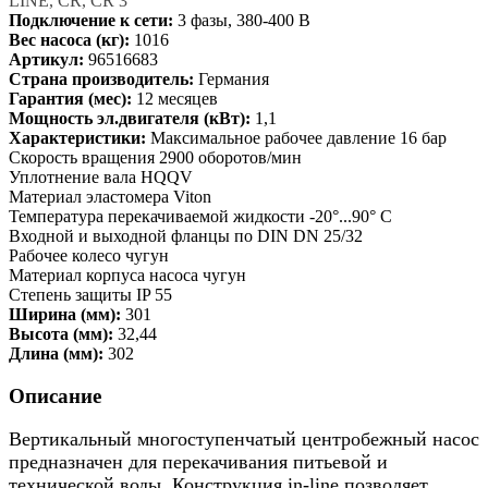
LINE, CR, CR 3
Подключение к сети:
3 фазы, 380-400 В
Вес насоса (кг):
1016
Артикул:
96516683
Страна производитель:
Германия
Гарантия (мес):
12 месяцев
Мощность эл.двигателя (кВт):
1,1
Характеристики:
Максимальное рабочее давление 16 бар
Скорость вращения 2900 оборотов/мин
Уплотнение вала HQQV
Материал эластомера Viton
Температура перекачиваемой жидкости -20°...90° C
Входной и выходной фланцы по DIN DN 25/32
Рабочее колесо чугун
Материал корпуса насоса чугун
Степень защиты IP 55
Ширина (мм):
301
Высота (мм):
32,44
Длина (мм):
302
Описание
Вертикальный многоступенчатый центробежный насос
предназначен для перекачивания питьевой и
технической воды. Конструкция in-line позволяет