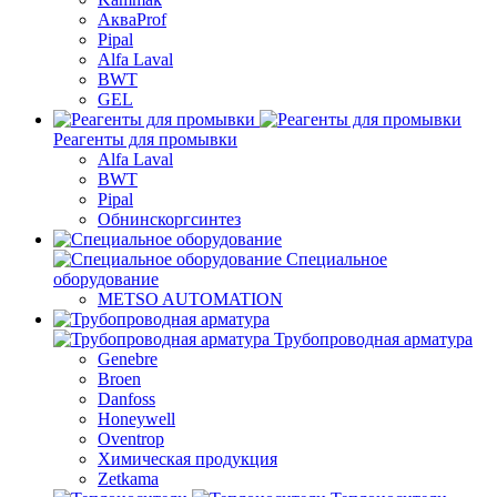
АкваProf
Pipal
Alfa Laval
BWT
GEL
Реагенты для промывки
Alfa Laval
BWT
Pipal
Обнинскоргсинтез
Специальное
оборудование
METSO AUTOMATION
Трубопроводная арматура
Genebre
Broen
Danfoss
Honeywell
Oventrop
Химическая продукция
Zetkama