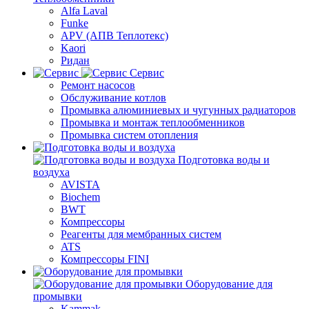
Alfa Laval
Funke
APV (АПВ Теплотекс)
Kaori
Ридан
Сервис
Ремонт насосов
Обслуживание котлов
Промывка алюминиевых и чугунных радиаторов
Промывка и монтаж теплообменников
Промывка систем отопления
Подготовка воды и
воздуха
AVISTA
Biochem
BWT
Компрессоры
Реагенты для мембранных систем
ATS
Компрессоры FINI
Оборудование для
промывки
Kammak