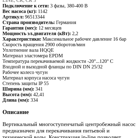
LINE, CR, CR 3
Подключение к сети:
3 фазы, 380-400 В
Вес насоса (кг):
1142
Артикул:
96513344
Страна производитель:
Германия
Гарантия (мес):
12 месяцев
Мощность эл.двигателя (кВт):
2,2
Характеристики:
Максимальное рабочее давление 16 бар
Скорость вращения 2900 оборотов/мин
Уплотнение вала HQQE
Материал эластомера EPDM
Температура перекачиваемой жидкости -20°...120° C
Входной и выходной фланцы по DIN DN 25/32
Рабочее колесо чугун
Материал корпуса насоса чугун
Степень защиты IP 55
Ширина (мм):
341
Высота (мм):
42,41
Длина (мм):
334
Описание
Вертикальный многоступенчатый центробежный насос
предназначен для перекачивания питьевой и
технической воды. Конструкция in-line позволяет