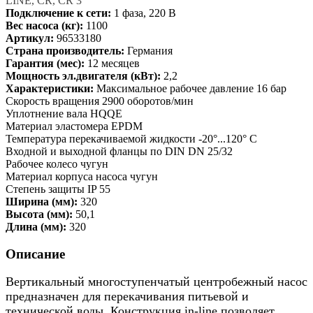
LINE, CR, CR 3
Подключение к сети:
1 фаза, 220 В
Вес насоса (кг):
1100
Артикул:
96533180
Страна производитель:
Германия
Гарантия (мес):
12 месяцев
Мощность эл.двигателя (кВт):
2,2
Характеристики:
Максимальное рабочее давление 16 бар
Скорость вращения 2900 оборотов/мин
Уплотнение вала HQQE
Материал эластомера EPDM
Температура перекачиваемой жидкости -20°...120° C
Входной и выходной фланцы по DIN DN 25/32
Рабочее колесо чугун
Материал корпуса насоса чугун
Степень защиты IP 55
Ширина (мм):
320
Высота (мм):
50,1
Длина (мм):
320
Описание
Вертикальный многоступенчатый центробежный насос
предназначен для перекачивания питьевой и
технической воды. Конструкция in-line позволяет