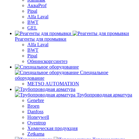
АкваProf
Pipal
Alfa Laval
BWT
GEL
Реагенты для промывки
Alfa Laval
BWT
Pipal
Обнинскоргсинтез
Специальное
оборудование
METSO AUTOMATION
Трубопроводная арматура
Genebre
Broen
Danfoss
Honeywell
Oventrop
Химическая продукция
Zetkama