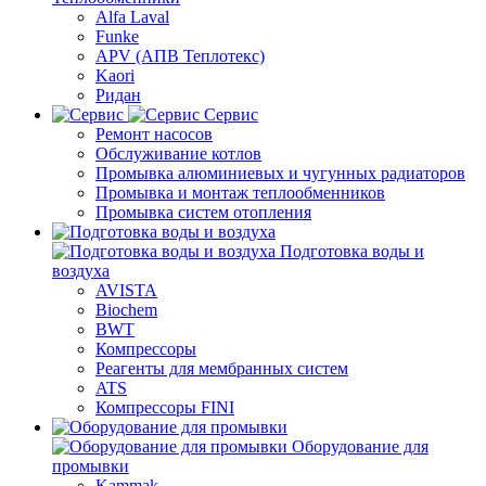
Alfa Laval
Funke
APV (АПВ Теплотекс)
Kaori
Ридан
Сервис
Ремонт насосов
Обслуживание котлов
Промывка алюминиевых и чугунных радиаторов
Промывка и монтаж теплообменников
Промывка систем отопления
Подготовка воды и
воздуха
AVISTA
Biochem
BWT
Компрессоры
Реагенты для мембранных систем
ATS
Компрессоры FINI
Оборудование для
промывки
Kammak