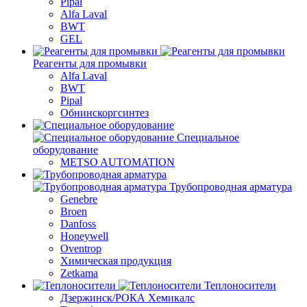
Pipal
Alfa Laval
BWT
GEL
Реагенты для промывки
Alfa Laval
BWT
Pipal
Обнинскоргсинтез
Специальное
оборудование
METSO AUTOMATION
Трубопроводная арматура
Genebre
Broen
Danfoss
Honeywell
Oventrop
Химическая продукция
Zetkama
Теплоносители
Дзержинск/РОКА Хемикалс