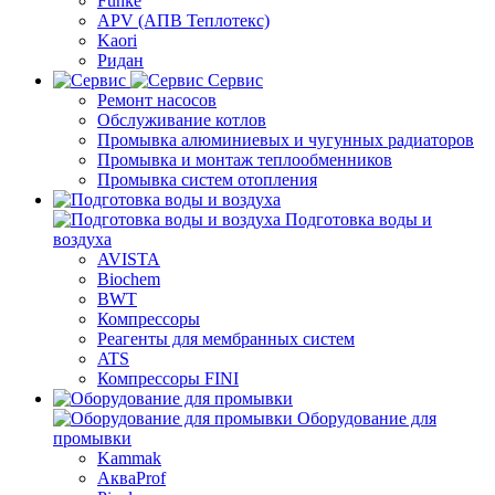
Funke
APV (АПВ Теплотекс)
Kaori
Ридан
Сервис
Ремонт насосов
Обслуживание котлов
Промывка алюминиевых и чугунных радиаторов
Промывка и монтаж теплообменников
Промывка систем отопления
Подготовка воды и
воздуха
AVISTA
Biochem
BWT
Компрессоры
Реагенты для мембранных систем
ATS
Компрессоры FINI
Оборудование для
промывки
Kammak
АкваProf