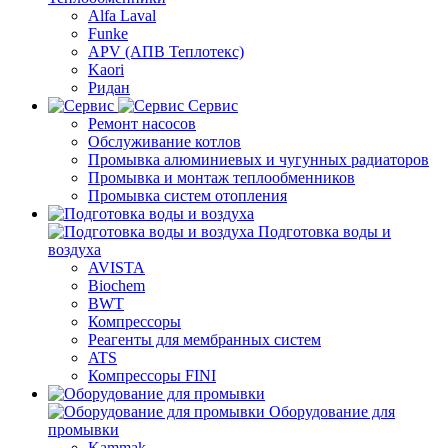
Alfa Laval
Funke
APV (АПВ Теплотекс)
Kaori
Ридан
Сервис
Ремонт насосов
Обслуживание котлов
Промывка алюминиевых и чугунных радиаторов
Промывка и монтаж теплообменников
Промывка систем отопления
Подготовка воды и
воздуха
AVISTA
Biochem
BWT
Компрессоры
Реагенты для мембранных систем
ATS
Компрессоры FINI
Оборудование для
промывки
Kammak