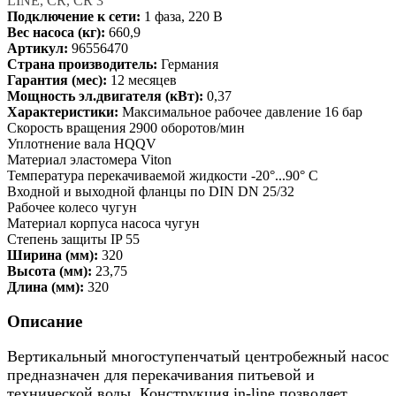
LINE, CR, CR 3
Подключение к сети:
1 фаза, 220 В
Вес насоса (кг):
660,9
Артикул:
96556470
Страна производитель:
Германия
Гарантия (мес):
12 месяцев
Мощность эл.двигателя (кВт):
0,37
Характеристики:
Максимальное рабочее давление 16 бар
Скорость вращения 2900 оборотов/мин
Уплотнение вала HQQV
Материал эластомера Viton
Температура перекачиваемой жидкости -20°...90° C
Входной и выходной фланцы по DIN DN 25/32
Рабочее колесо чугун
Материал корпуса насоса чугун
Степень защиты IP 55
Ширина (мм):
320
Высота (мм):
23,75
Длина (мм):
320
Описание
Вертикальный многоступенчатый центробежный насос
предназначен для перекачивания питьевой и
технической воды. Конструкция in-line позволяет