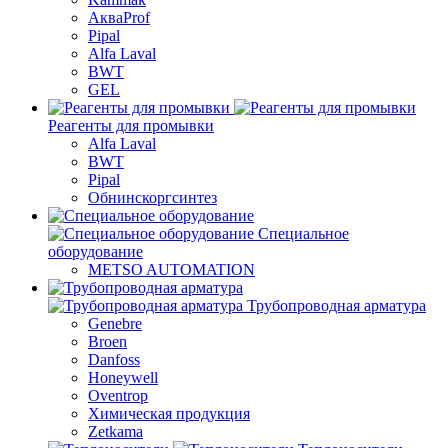
АкваProf
Pipal
Alfa Laval
BWT
GEL
Реагенты для промывки
Alfa Laval
BWT
Pipal
Обнинскоргсинтез
Специальное
оборудование
METSO AUTOMATION
Трубопроводная арматура
Genebre
Broen
Danfoss
Honeywell
Oventrop
Химическая продукция
Zetkama