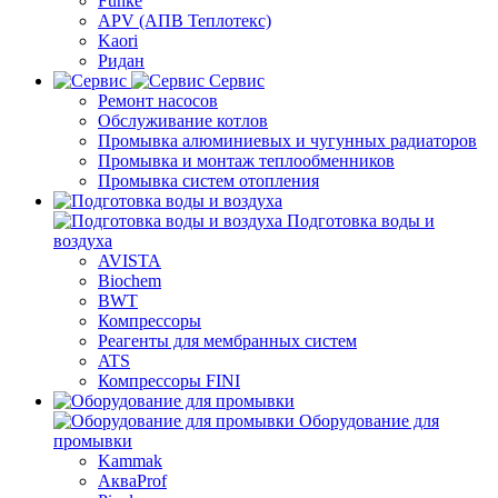
Funke
APV (АПВ Теплотекс)
Kaori
Ридан
Сервис
Ремонт насосов
Обслуживание котлов
Промывка алюминиевых и чугунных радиаторов
Промывка и монтаж теплообменников
Промывка систем отопления
Подготовка воды и
воздуха
AVISTA
Biochem
BWT
Компрессоры
Реагенты для мембранных систем
ATS
Компрессоры FINI
Оборудование для
промывки
Kammak
АкваProf