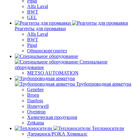
Pipal
Alfa Laval
BWT
GEL
Реагенты для промывки
Alfa Laval
BWT
Pipal
Обнинскоргсинтез
Специальное
оборудование
METSO AUTOMATION
Трубопроводная арматура
Genebre
Broen
Danfoss
Honeywell
Oventrop
Химическая продукция
Zetkama
Теплоносители
Дзержинск/РОКА Хемикалс