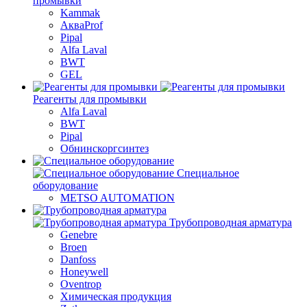
промывки
Kammak
АкваProf
Pipal
Alfa Laval
BWT
GEL
Реагенты для промывки
Alfa Laval
BWT
Pipal
Обнинскоргсинтез
Специальное
оборудование
METSO AUTOMATION
Трубопроводная арматура
Genebre
Broen
Danfoss
Honeywell
Oventrop
Химическая продукция