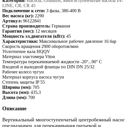
Категории:
Насосы, Grundfos, Многоступенчатые насосы IN-
LINE, CR, CR 45
Подключение к сети:
3 фазы, 380-400 В
Вес насоса (кг):
2290
Артикул:
96122841
Страна производитель:
Германия
Гарантия (мес):
12 месяцев
Мощность эл.двигателя (кВт):
45
Характеристики:
Максимальное рабочее давление 16 бар
Скорость вращения 2900 оборотов/мин
Уплотнение вала HQQV
Материал эластомера Viton
Температура перекачиваемой жидкости -20°...90° C
Входной и выходной фланцы по DIN DN 25/32
Рабочее колесо чугун
Материал корпуса насоса чугун
Степень защиты IP 55
Ширина (мм):
705
Высота (мм):
435,3
Длина (мм):
700
Описание
Вертикальный многоступенчатый центробежный насос
предназначен для перекачивания питьевой и