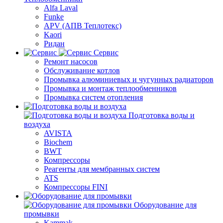
Alfa Laval
Funke
APV (АПВ Теплотекс)
Kaori
Ридан
Сервис
Ремонт насосов
Обслуживание котлов
Промывка алюминиевых и чугунных радиаторов
Промывка и монтаж теплообменников
Промывка систем отопления
Подготовка воды и
воздуха
AVISTA
Biochem
BWT
Компрессоры
Реагенты для мембранных систем
ATS
Компрессоры FINI
Оборудование для
промывки
Kammak