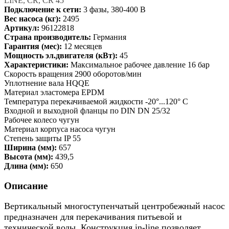
LINE, CR, CR 45
Подключение к сети:
3 фазы, 380-400 В
Вес насоса (кг):
2495
Артикул:
96122818
Страна производитель:
Германия
Гарантия (мес):
12 месяцев
Мощность эл.двигателя (кВт):
45
Характеристики:
Максимальное рабочее давление 16 бар
Скорость вращения 2900 оборотов/мин
Уплотнение вала HQQE
Материал эластомера EPDM
Температура перекачиваемой жидкости -20°...120° C
Входной и выходной фланцы по DIN DN 25/32
Рабочее колесо чугун
Материал корпуса насоса чугун
Степень защиты IP 55
Ширина (мм):
657
Высота (мм):
439,5
Длина (мм):
650
Описание
Вертикальный многоступенчатый центробежный насос
предназначен для перекачивания питьевой и
технической воды. Конструкция in-line позволяет