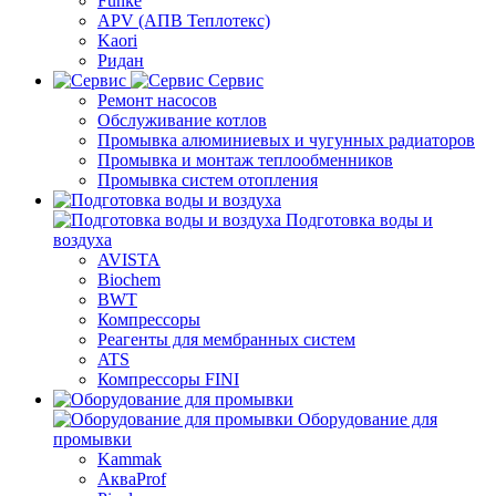
Funke
APV (АПВ Теплотекс)
Kaori
Ридан
Сервис
Ремонт насосов
Обслуживание котлов
Промывка алюминиевых и чугунных радиаторов
Промывка и монтаж теплообменников
Промывка систем отопления
Подготовка воды и
воздуха
AVISTA
Biochem
BWT
Компрессоры
Реагенты для мембранных систем
ATS
Компрессоры FINI
Оборудование для
промывки
Kammak
АкваProf