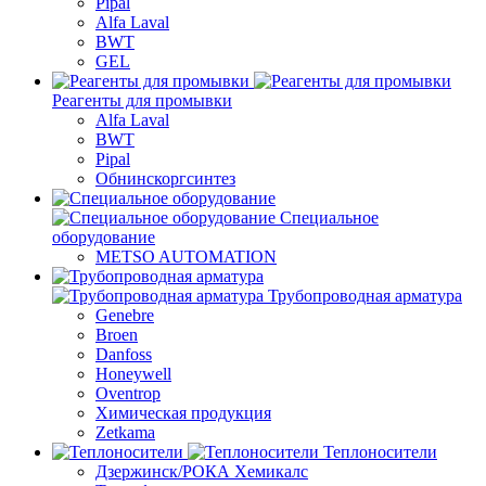
Pipal
Alfa Laval
BWT
GEL
Реагенты для промывки
Alfa Laval
BWT
Pipal
Обнинскоргсинтез
Специальное
оборудование
METSO AUTOMATION
Трубопроводная арматура
Genebre
Broen
Danfoss
Honeywell
Oventrop
Химическая продукция
Zetkama
Теплоносители
Дзержинск/РОКА Хемикалс