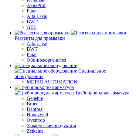
АкваProf
Pipal
Alfa Laval
BWT
GEL
Реагенты для промывки
Alfa Laval
BWT
Pipal
Обнинскоргсинтез
Специальное
оборудование
METSO AUTOMATION
Трубопроводная арматура
Genebre
Broen
Danfoss
Honeywell
Oventrop
Химическая продукция
Zetkama