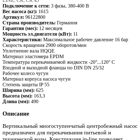
LINE, CR, CR 45
Подключение к сети:
3 фазы, 380-400 В
Вес насоса (кг):
1615
Артикул:
96122800
Страна производитель:
Германия
Гарантия (мес):
12 месяцев
Мощность эл.двигателя (кВт):
11
Характеристики:
Максимальное рабочее давление 16 бар
Скорость вращения 2900 оборотов/мин
Уплотнение вала HQQE
Материал эластомера EPDM
Температура перекачиваемой жидкости -20°...120° C
Входной и выходной фланцы по DIN DN 25/32
Рабочее колесо чугун
Материал корпуса насоса чугун
Степень защиты IP 55
Ширина (мм):
625
Высота (мм):
163,3
Длина (мм):
490
Описание
Вертикальный многоступенчатый центробежный насос
предназначен для перекачивания питьевой и
технической воды. Конструкция in-line позволяет