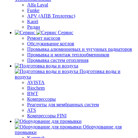
Alfa Laval
Funke
APV (АПВ Теплотекс)
Kaori
Ридан
Сервис
Ремонт насосов
Обслуживание котлов
Промывка алюминиевых и чугунных радиаторов
Промывка и монтаж теплообменников
Промывка систем отопления
Подготовка воды и
воздуха
AVISTA
Biochem
BWT
Компрессоры
Реагенты для мембранных систем
ATS
Компрессоры FINI
Оборудование для
промывки
Kammak