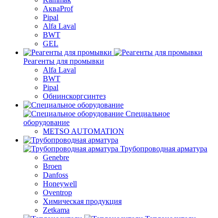
АкваProf
Pipal
Alfa Laval
BWT
GEL
Реагенты для промывки
Alfa Laval
BWT
Pipal
Обнинскоргсинтез
Специальное
оборудование
METSO AUTOMATION
Трубопроводная арматура
Genebre
Broen
Danfoss
Honeywell
Oventrop
Химическая продукция
Zetkama