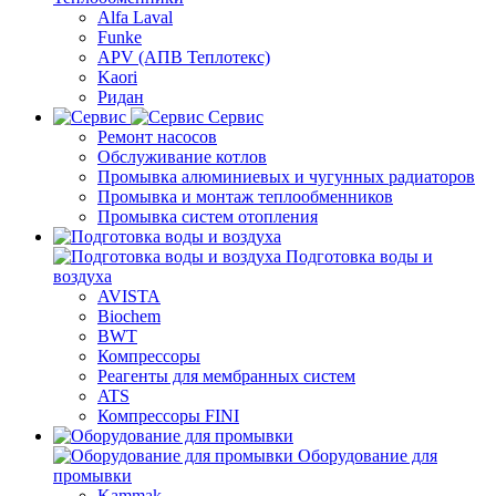
Alfa Laval
Funke
APV (АПВ Теплотекс)
Kaori
Ридан
Сервис
Ремонт насосов
Обслуживание котлов
Промывка алюминиевых и чугунных радиаторов
Промывка и монтаж теплообменников
Промывка систем отопления
Подготовка воды и
воздуха
AVISTA
Biochem
BWT
Компрессоры
Реагенты для мембранных систем
ATS
Компрессоры FINI
Оборудование для
промывки
Kammak