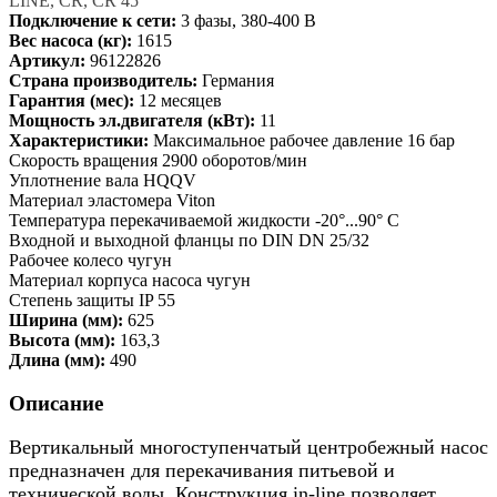
LINE, CR, CR 45
Подключение к сети:
3 фазы, 380-400 В
Вес насоса (кг):
1615
Артикул:
96122826
Страна производитель:
Германия
Гарантия (мес):
12 месяцев
Мощность эл.двигателя (кВт):
11
Характеристики:
Максимальное рабочее давление 16 бар
Скорость вращения 2900 оборотов/мин
Уплотнение вала HQQV
Материал эластомера Viton
Температура перекачиваемой жидкости -20°...90° C
Входной и выходной фланцы по DIN DN 25/32
Рабочее колесо чугун
Материал корпуса насоса чугун
Степень защиты IP 55
Ширина (мм):
625
Высота (мм):
163,3
Длина (мм):
490
Описание
Вертикальный многоступенчатый центробежный насос
предназначен для перекачивания питьевой и
технической воды. Конструкция in-line позволяет