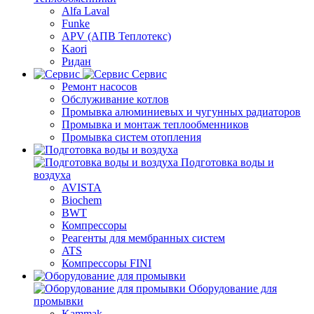
Alfa Laval
Funke
APV (АПВ Теплотекс)
Kaori
Ридан
Сервис
Ремонт насосов
Обслуживание котлов
Промывка алюминиевых и чугунных радиаторов
Промывка и монтаж теплообменников
Промывка систем отопления
Подготовка воды и
воздуха
AVISTA
Biochem
BWT
Компрессоры
Реагенты для мембранных систем
ATS
Компрессоры FINI
Оборудование для
промывки
Kammak