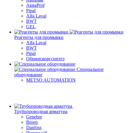
АкваProf
Pipal
Alfa Laval
BWT
GEL
Реагенты для промывки
Alfa Laval
BWT
Pipal
Обнинскоргсинтез
Специальное
оборудование
METSO AUTOMATION
Трубопроводная арматура
Genebre
Broen
Danfoss
Honeywell