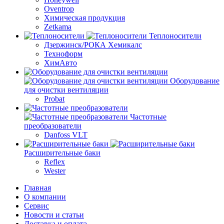
Oventrop
Химическая продукция
Zetkama
Теплоносители
Дзержинск/РОКА Хемикалс
Техноформ
ХимАвто
Оборудование
для очистки вентиляции
Probat
Частотные
преобразователи
Danfoss VLT
Расширительные баки
Reflex
Wester
Главная
О компании
Сервис
Новости и статьи
Доставка и оплата