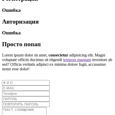
Ошибка
Авторизация
Ошибка
Просто попап
Lorem ipsum dolor sit amet,
consectetur
adipisicing elit. Magni
voluptate officiis ducimus sit eligendi
tempora magnam
inventore ab
sed? Officia veritatis adipisci ex minima dolore fugit, accusamus
nemo esse dolor!