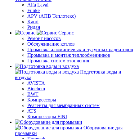
Alfa Laval
Funke
APV (АПВ Теплотекс)
Kaori
Ридан
Сервис
Ремонт насосов
Обслуживание котлов
Промывка алюминиевых и чугунных радиаторов
Промывка и монтаж теплообменников
Промывка систем отопления
Подготовка воды и
воздуха
AVISTA
Biochem
BWT
Компрессоры
Реагенты для мембранных систем
ATS
Компрессоры FINI
Оборудование для
промывки
Kammak