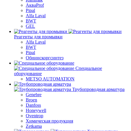
АкваProf
Pipal
Alfa Laval
BWT
GEL
Реагенты для промывки
Alfa Laval
BWT
Pipal
Обнинскоргсинтез
Специальное
оборудование
METSO AUTOMATION
Трубопроводная арматура
Genebre
Broen
Danfoss
Honeywell
Oventrop
Химическая продукция
Zetkama