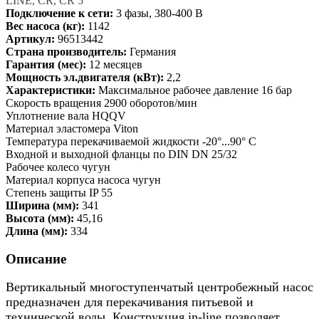
LINE, CR, CR 5
Подключение к сети:
3 фазы, 380-400 В
Вес насоса (кг):
1142
Артикул:
96513442
Страна производитель:
Германия
Гарантия (мес):
12 месяцев
Мощность эл.двигателя (кВт):
2,2
Характеристики:
Максимальное рабочее давление 16 бар
Скорость вращения 2900 оборотов/мин
Уплотнение вала HQQV
Материал эластомера Viton
Температура перекачиваемой жидкости -20°...90° C
Входной и выходной фланцы по DIN DN 25/32
Рабочее колесо чугун
Материал корпуса насоса чугун
Степень защиты IP 55
Ширина (мм):
341
Высота (мм):
45,16
Длина (мм):
334
Описание
Вертикальный многоступенчатый центробежный насос
предназначен для перекачивания питьевой и
технической воды. Конструкция in-line позволяет