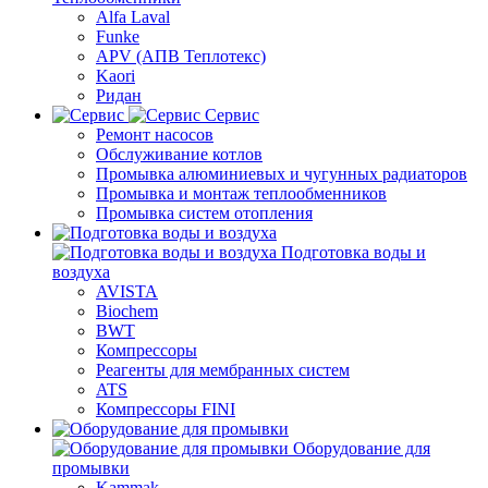
Alfa Laval
Funke
APV (АПВ Теплотекс)
Kaori
Ридан
Сервис
Ремонт насосов
Обслуживание котлов
Промывка алюминиевых и чугунных радиаторов
Промывка и монтаж теплообменников
Промывка систем отопления
Подготовка воды и
воздуха
AVISTA
Biochem
BWT
Компрессоры
Реагенты для мембранных систем
ATS
Компрессоры FINI
Оборудование для
промывки
Kammak