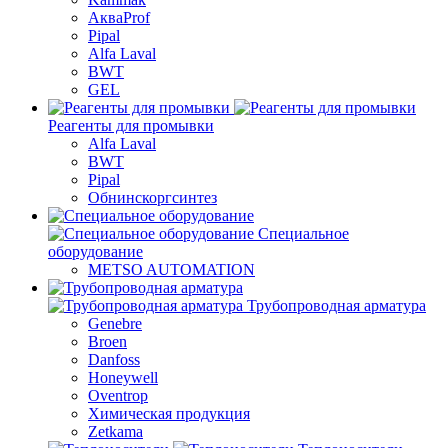
АкваProf
Pipal
Alfa Laval
BWT
GEL
Реагенты для промывки
Alfa Laval
BWT
Pipal
Обнинскоргсинтез
Специальное
оборудование
METSO AUTOMATION
Трубопроводная арматура
Genebre
Broen
Danfoss
Honeywell
Oventrop
Химическая продукция
Zetkama