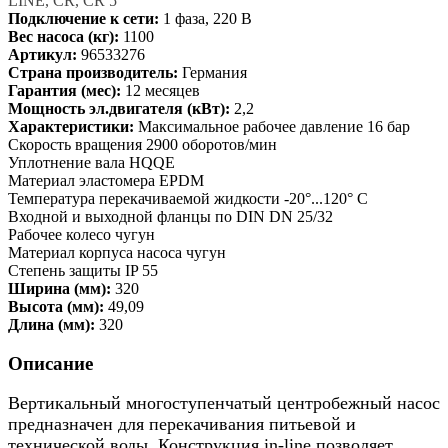
LINE, CR, CR 5
Подключение к сети:
1 фаза, 220 В
Вес насоса (кг):
1100
Артикул:
96533276
Страна производитель:
Германия
Гарантия (мес):
12 месяцев
Мощность эл.двигателя (кВт):
2,2
Характеристики:
Максимальное рабочее давление 16 бар
Скорость вращения 2900 оборотов/мин
Уплотнение вала HQQE
Материал эластомера EPDM
Температура перекачиваемой жидкости -20°...120° C
Входной и выходной фланцы по DIN DN 25/32
Рабочее колесо чугун
Материал корпуса насоса чугун
Степень защиты IP 55
Ширина (мм):
320
Высота (мм):
49,09
Длина (мм):
320
Описание
Вертикальный многоступенчатый центробежный насос
предназначен для перекачивания питьевой и
технической воды. Конструкция in-line позволяет