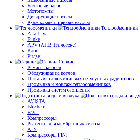
Бочковые насосы
Мотопомпы
Дозирующие насосы
Кулачковые пищевые насосы
Теплообменники
Alfa Laval
Funke
APV (АПВ Теплотекс)
Kaori
Ридан
Сервис
Ремонт насосов
Обслуживание котлов
Промывка алюминиевых и чугунных радиаторов
Промывка и монтаж теплообменников
Промывка систем отопления
AVISTA
Biochem
BWT
Компрессоры
Реагенты для мембранных систем
ATS
Компрессоры FINI