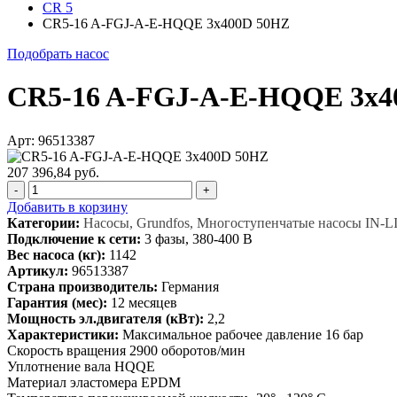
CR 5
CR5-16 A-FGJ-A-E-HQQE 3x400D 50HZ
Подобрать насос
CR5-16 A-FGJ-A-E-HQQE 3x4
Арт: 96513387
207 396,84 руб.
-
+
Добавить в корзину
Категории:
Насосы, Grundfos, Многоступенчатые насосы IN-L
Подключение к сети:
3 фазы, 380-400 В
Вес насоса (кг):
1142
Артикул:
96513387
Страна производитель:
Германия
Гарантия (мес):
12 месяцев
Мощность эл.двигателя (кВт):
2,2
Характеристики:
Максимальное рабочее давление 16 бар
Скорость вращения 2900 оборотов/мин
Уплотнение вала HQQE
Материал эластомера EPDM