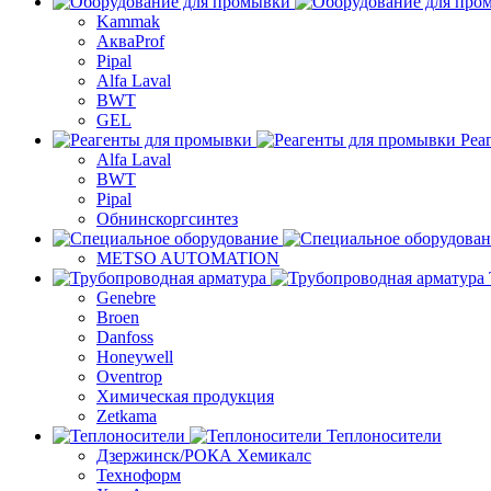
Kammak
АкваProf
Pipal
Alfa Laval
BWT
GEL
Реа
Alfa Laval
BWT
Pipal
Обнинскоргсинтез
METSO AUTOMATION
Genebre
Broen
Danfoss
Honeywell
Oventrop
Химическая продукция
Zetkama
Теплоносители
Дзержинск/РОКА Хемикалс
Техноформ