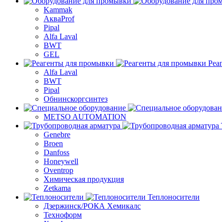
Kammak
АкваProf
Pipal
Alfa Laval
BWT
GEL
Реа
Alfa Laval
BWT
Pipal
Обнинскоргсинтез
METSO AUTOMATION
Genebre
Broen
Danfoss
Honeywell
Oventrop
Химическая продукция
Zetkama
Теплоносители
Дзержинск/РОКА Хемикалс
Техноформ