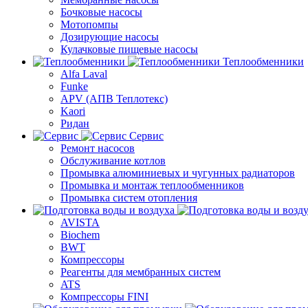
Бочковые насосы
Мотопомпы
Дозирующие насосы
Кулачковые пищевые насосы
Теплообменники
Alfa Laval
Funke
APV (АПВ Теплотекс)
Kaori
Ридан
Сервис
Ремонт насосов
Обслуживание котлов
Промывка алюминиевых и чугунных радиаторов
Промывка и монтаж теплообменников
Промывка систем отопления
AVISTA
Biochem
BWT
Компрессоры
Реагенты для мембранных систем
ATS
Компрессоры FINI