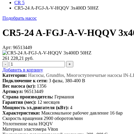
CR 5
CR5-24 A-FGJ-A-V-HQQV 3x400D 50HZ
Подобрать насос
CR5-24 A-FGJ-A-V-HQQV 3x4
Арт: 96513449
261 228,21 руб.
-
+
Добавить в корзину
Категории:
Насосы, Grundfos, Многоступенчатые насосы IN-L
Подключение к сети:
3 фазы, 380-400 В
Вес насоса (кг):
1356
Артикул:
96513449
Страна производитель:
Германия
Гарантия (мес):
12 месяцев
Мощность эл.двигателя (кВт):
4
Характеристики:
Максимальное рабочее давление 16 бар
Скорость вращения 2900 оборотов/мин
Уплотнение вала HQQV
Материал эластомера Viton