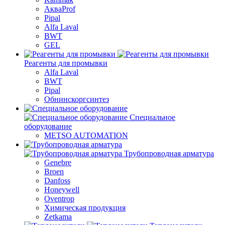
АкваProf
Pipal
Alfa Laval
BWT
GEL
Реагенты для промывки
Alfa Laval
BWT
Pipal
Обнинскоргсинтез
Специальное
оборудование
METSO AUTOMATION
Трубопроводная арматура
Genebre
Broen
Danfoss
Honeywell
Oventrop
Химическая продукция
Zetkama