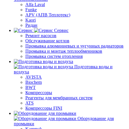
Alfa Laval
Funke
APV (АПВ Теплотекс)
Kaori
Ридан
Сервис
Ремонт насосов
Обслуживание котлов
Промывка алюминиевых и чугунных радиаторов
Промывка и монтаж теплообменников
Промывка систем отопления
Подготовка воды и
воздуха
AVISTA
Biochem
BWT
Компрессоры
Реагенты для мембранных систем
ATS
Компрессоры FINI
Оборудование для
промывки
Kammak