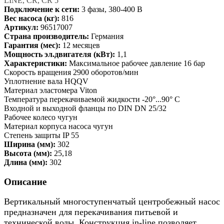
LINE, CR, CR 5
Подключение к сети:
3 фазы, 380-400 В
Вес насоса (кг):
816
Артикул:
96517007
Страна производитель:
Германия
Гарантия (мес):
12 месяцев
Мощность эл.двигателя (кВт):
1,1
Характеристики:
Максимальное рабочее давление 16 бар
Скорость вращения 2900 оборотов/мин
Уплотнение вала HQQV
Материал эластомера Viton
Температура перекачиваемой жидкости -20°...90° C
Входной и выходной фланцы по DIN DN 25/32
Рабочее колесо чугун
Материал корпуса насоса чугун
Степень защиты IP 55
Ширина (мм):
302
Высота (мм):
25,18
Длина (мм):
302
Описание
Вертикальный многоступенчатый центробежный насос
предназначен для перекачивания питьевой и
технической воды. Конструкция in-line позволяет