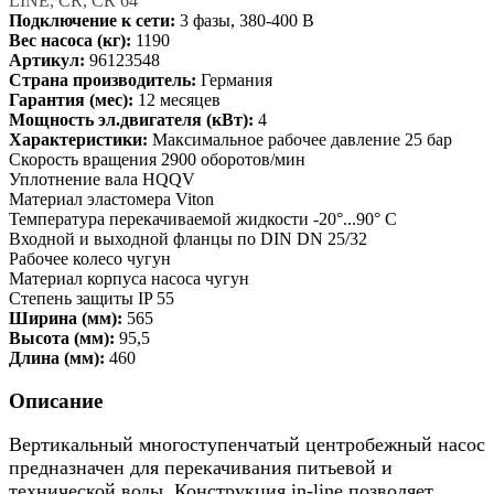
LINE, CR, CR 64
Подключение к сети:
3 фазы, 380-400 В
Вес насоса (кг):
1190
Артикул:
96123548
Страна производитель:
Германия
Гарантия (мес):
12 месяцев
Мощность эл.двигателя (кВт):
4
Характеристики:
Максимальное рабочее давление 25 бар
Скорость вращения 2900 оборотов/мин
Уплотнение вала HQQV
Материал эластомера Viton
Температура перекачиваемой жидкости -20°...90° C
Входной и выходной фланцы по DIN DN 25/32
Рабочее колесо чугун
Материал корпуса насоса чугун
Степень защиты IP 55
Ширина (мм):
565
Высота (мм):
95,5
Длина (мм):
460
Описание
Вертикальный многоступенчатый центробежный насос
предназначен для перекачивания питьевой и
технической воды. Конструкция in-line позволяет