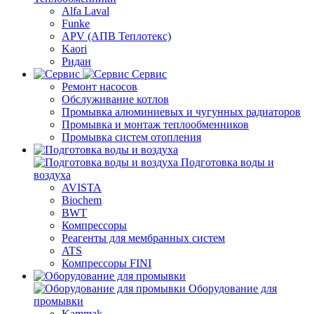
Alfa Laval
Funke
APV (АПВ Теплотекс)
Kaori
Ридан
Сервис
Ремонт насосов
Обслуживание котлов
Промывка алюминиевых и чугунных радиаторов
Промывка и монтаж теплообменников
Промывка систем отопления
Подготовка воды и
воздуха
AVISTA
Biochem
BWT
Компрессоры
Реагенты для мембранных систем
ATS
Компрессоры FINI
Оборудование для
промывки
Kammak