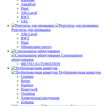
АкваProf
Pipal
Alfa Laval
BWT
GEL
Реагенты для промывки
Alfa Laval
BWT
Pipal
Обнинскоргсинтез
Специальное
оборудование
METSO AUTOMATION
Трубопроводная арматура
Genebre
Broen
Danfoss
Honeywell
Oventrop
Химическая продукция
Zetkama