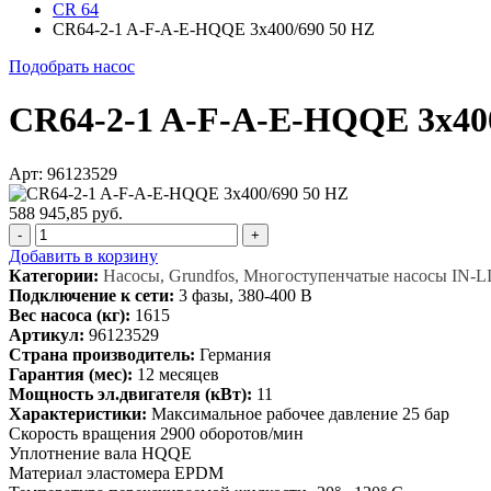
CR 64
CR64-2-1 A-F-A-E-HQQE 3x400/690 50 HZ
Подобрать насос
CR64-2-1 A-F-A-E-HQQE 3x40
Арт: 96123529
588 945,85 руб.
-
+
Добавить в корзину
Категории:
Насосы, Grundfos, Многоступенчатые насосы IN-L
Подключение к сети:
3 фазы, 380-400 В
Вес насоса (кг):
1615
Артикул:
96123529
Страна производитель:
Германия
Гарантия (мес):
12 месяцев
Мощность эл.двигателя (кВт):
11
Характеристики:
Максимальное рабочее давление 25 бар
Скорость вращения 2900 оборотов/мин
Уплотнение вала HQQE
Материал эластомера EPDM