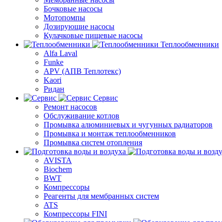
Бочковые насосы
Мотопомпы
Дозирующие насосы
Кулачковые пищевые насосы
Теплообменники
Alfa Laval
Funke
APV (АПВ Теплотекс)
Kaori
Ридан
Сервис
Ремонт насосов
Обслуживание котлов
Промывка алюминиевых и чугунных радиаторов
Промывка и монтаж теплообменников
Промывка систем отопления
AVISTA
Biochem
BWT
Компрессоры
Реагенты для мембранных систем
ATS
Компрессоры FINI