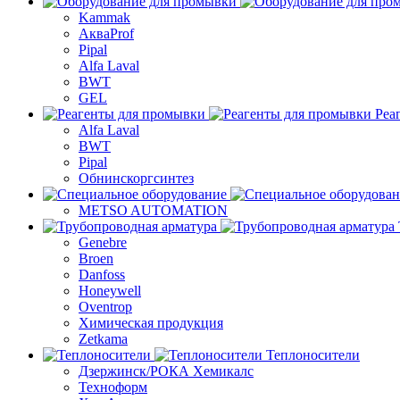
Kammak
АкваProf
Pipal
Alfa Laval
BWT
GEL
Реа
Alfa Laval
BWT
Pipal
Обнинскоргсинтез
METSO AUTOMATION
Genebre
Broen
Danfoss
Honeywell
Oventrop
Химическая продукция
Zetkama
Теплоносители
Дзержинск/РОКА Хемикалс
Техноформ