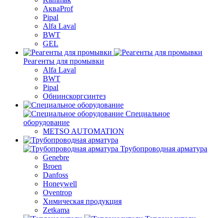
АкваProf
Pipal
Alfa Laval
BWT
GEL
Реагенты для промывки
Alfa Laval
BWT
Pipal
Обнинскоргсинтез
Специальное
оборудование
METSO AUTOMATION
Трубопроводная арматура
Genebre
Broen
Danfoss
Honeywell
Oventrop
Химическая продукция
Zetkama