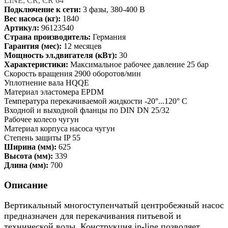
LINE, CR, CR 64
Подключение к сети:
3 фазы, 380-400 В
Вес насоса (кг):
1840
Артикул:
96123540
Страна производитель:
Германия
Гарантия (мес):
12 месяцев
Мощность эл.двигателя (кВт):
30
Характеристики:
Максимальное рабочее давление 25 бар
Скорость вращения 2900 оборотов/мин
Уплотнение вала HQQE
Материал эластомера EPDM
Температура перекачиваемой жидкости -20°...120° C
Входной и выходной фланцы по DIN DN 25/32
Рабочее колесо чугун
Материал корпуса насоса чугун
Степень защиты IP 55
Ширина (мм):
625
Высота (мм):
339
Длина (мм):
700
Описание
Вертикальный многоступенчатый центробежный насос
предназначен для перекачивания питьевой и
технической воды. Конструкция in-line позволяет