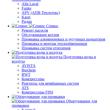
Alfa Laval
Funke
APV (АПВ Теплотекс)
Kaori
Ридан
Сервис
Ремонт насосов
Обслуживание котлов
Промывка алюминиевых и чугунных радиаторов
Промывка и монтаж теплообменников
Промывка систем отопления
Подготовка воды и
воздуха
AVISTA
Biochem
BWT
Компрессоры
Реагенты для мембранных систем
ATS
Компрессоры FINI
Оборудование для
промывки
Kammak