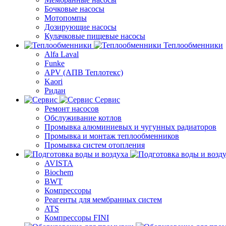
Бочковые насосы
Мотопомпы
Дозирующие насосы
Кулачковые пищевые насосы
Теплообменники
Alfa Laval
Funke
APV (АПВ Теплотекс)
Kaori
Ридан
Сервис
Ремонт насосов
Обслуживание котлов
Промывка алюминиевых и чугунных радиаторов
Промывка и монтаж теплообменников
Промывка систем отопления
AVISTA
Biochem
BWT
Компрессоры
Реагенты для мембранных систем
ATS
Компрессоры FINI