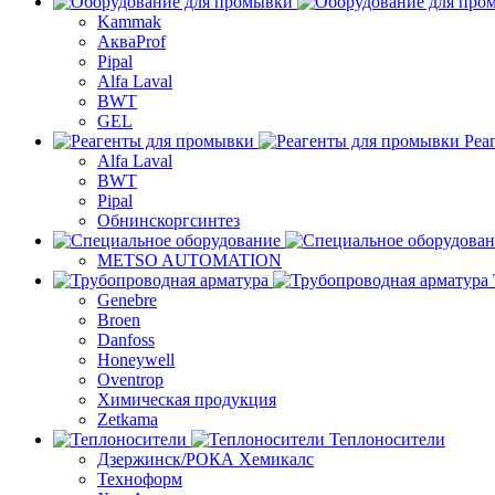
Kammak
АкваProf
Pipal
Alfa Laval
BWT
GEL
Реа
Alfa Laval
BWT
Pipal
Обнинскоргсинтез
METSO AUTOMATION
Genebre
Broen
Danfoss
Honeywell
Oventrop
Химическая продукция
Zetkama
Теплоносители
Дзержинск/РОКА Хемикалс
Техноформ