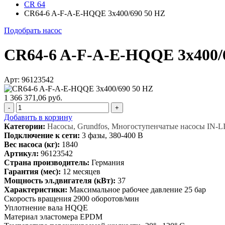
CR 64
CR64-6 A-F-A-E-HQQE 3x400/690 50 HZ
Подобрать насос
CR64-6 A-F-A-E-HQQE 3x400/
Арт: 96123542
1 366 371,06 руб.
-
+
Добавить в корзину
Категории:
Насосы, Grundfos, Многоступенчатые насосы IN-L
Подключение к сети:
3 фазы, 380-400 В
Вес насоса (кг):
1840
Артикул:
96123542
Страна производитель:
Германия
Гарантия (мес):
12 месяцев
Мощность эл.двигателя (кВт):
37
Характеристики:
Максимальное рабочее давление 25 бар
Скорость вращения 2900 оборотов/мин
Уплотнение вала HQQE
Материал эластомера EPDM