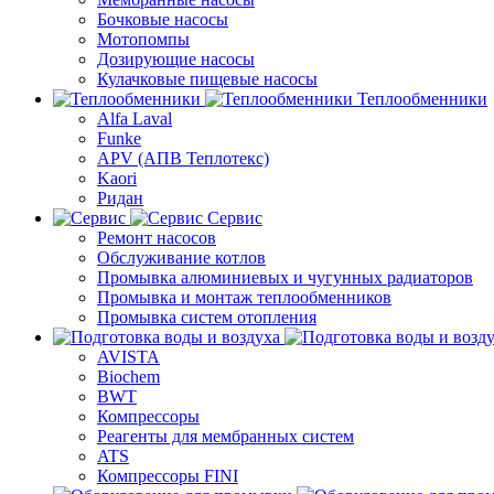
Бочковые насосы
Мотопомпы
Дозирующие насосы
Кулачковые пищевые насосы
Теплообменники
Alfa Laval
Funke
APV (АПВ Теплотекс)
Kaori
Ридан
Сервис
Ремонт насосов
Обслуживание котлов
Промывка алюминиевых и чугунных радиаторов
Промывка и монтаж теплообменников
Промывка систем отопления
AVISTA
Biochem
BWT
Компрессоры
Реагенты для мембранных систем
ATS
Компрессоры FINI