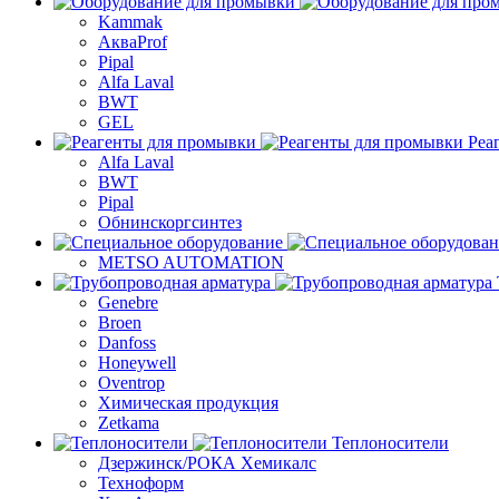
Kammak
АкваProf
Pipal
Alfa Laval
BWT
GEL
Реа
Alfa Laval
BWT
Pipal
Обнинскоргсинтез
METSO AUTOMATION
Genebre
Broen
Danfoss
Honeywell
Oventrop
Химическая продукция
Zetkama
Теплоносители
Дзержинск/РОКА Хемикалс
Техноформ