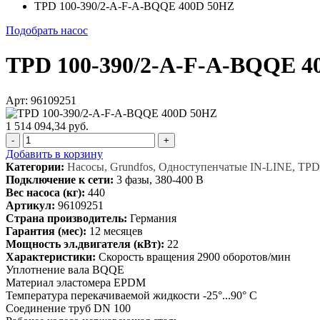
TPD 100-390/2-A-F-A-BQQE 400D 50HZ
Подобрать насос
TPD 100-390/2-A-F-A-BQQE 4
Арт: 96109251
1 514 094,34 руб.
-
+
Добавить в корзину
Категории:
Насосы, Grundfos, Одноступенчатые IN-LINE, TPD
Подключение к сети:
3 фазы, 380-400 В
Вес насоса (кг):
440
Артикул:
96109251
Страна производитель:
Германия
Гарантия (мес):
12 месяцев
Мощность эл.двигателя (кВт):
22
Характеристики:
Скорость вращения 2900 оборотов/мин
Уплотнение вала BQQE
Материал эластомера EPDM
Температура перекачиваемой жидкости -25°...90° C
Соединение труб DN 100