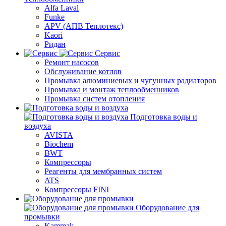
Alfa Laval
Funke
APV (АПВ Теплотекс)
Kaori
Ридан
Сервис
Ремонт насосов
Обслуживание котлов
Промывка алюминиевых и чугунных радиаторов
Промывка и монтаж теплообменников
Промывка систем отопления
Подготовка воды и
воздуха
AVISTA
Biochem
BWT
Компрессоры
Реагенты для мембранных систем
ATS
Компрессоры FINI
Оборудование для
промывки
Kammak