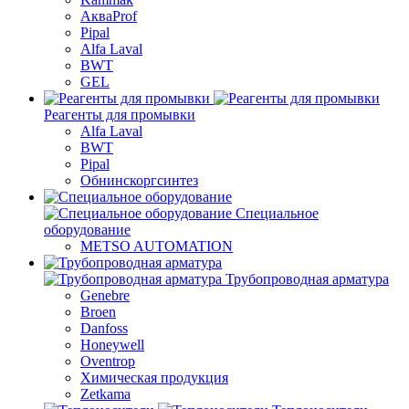
АкваProf
Pipal
Alfa Laval
BWT
GEL
Реагенты для промывки
Alfa Laval
BWT
Pipal
Обнинскоргсинтез
Специальное
оборудование
METSO AUTOMATION
Трубопроводная арматура
Genebre
Broen
Danfoss
Honeywell
Oventrop
Химическая продукция
Zetkama