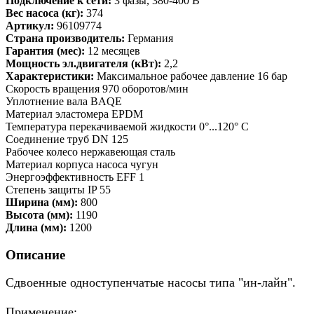
Подключение к сети:
3 фазы, 380-400 В
Вес насоса (кг):
374
Артикул:
96109774
Страна производитель:
Германия
Гарантия (мес):
12 месяцев
Мощность эл.двигателя (кВт):
2,2
Характеристики:
Максимальное рабочее давление 16 бар
Скорость вращения 970 оборотов/мин
Уплотнение вала BAQE
Материал эластомера EPDM
Температура перекачиваемой жидкости 0°...120° C
Соединение труб DN 125
Рабочее колесо нержавеющая сталь
Материал корпуса насоса чугун
Энергоэффективность EFF 1
Степень защиты IP 55
Ширина (мм):
800
Высота (мм):
1190
Длина (мм):
1200
Описание
Сдвоенные одноступенчатые насосы типа "ин-лайн".
Применение: