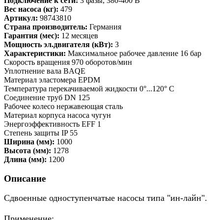
Подключение к сети:
3 фазы, 380-400 В
Вес насоса (кг):
479
Артикул:
98743810
Страна производитель:
Германия
Гарантия (мес):
12 месяцев
Мощность эл.двигателя (кВт):
3
Характеристики:
Максимальное рабочее давление 16 бар
Скорость вращения 970 оборотов/мин
Уплотнение вала BAQE
Материал эластомера EPDM
Температура перекачиваемой жидкости 0°...120° C
Соединение труб DN 125
Рабочее колесо нержавеющая сталь
Материал корпуса насоса чугун
Энергоэффективность EFF 1
Степень защиты IP 55
Ширина (мм):
1000
Высота (мм):
1278
Длина (мм):
1200
Описание
Сдвоенные одноступенчатые насосы типа "ин-лайн".
Применение: