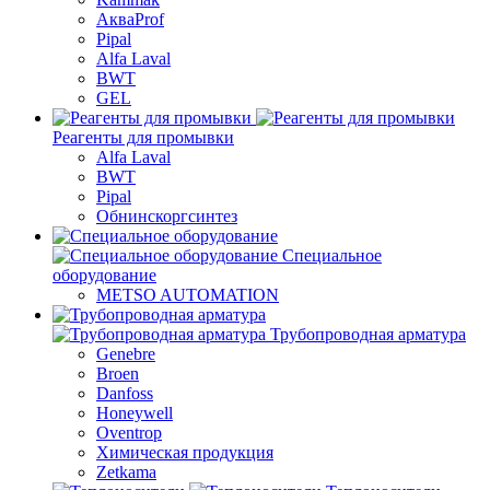
АкваProf
Pipal
Alfa Laval
BWT
GEL
Реагенты для промывки
Alfa Laval
BWT
Pipal
Обнинскоргсинтез
Специальное
оборудование
METSO AUTOMATION
Трубопроводная арматура
Genebre
Broen
Danfoss
Honeywell
Oventrop
Химическая продукция
Zetkama