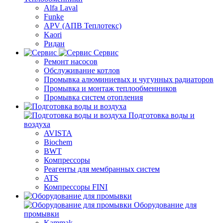
Alfa Laval
Funke
APV (АПВ Теплотекс)
Kaori
Ридан
Сервис
Ремонт насосов
Обслуживание котлов
Промывка алюминиевых и чугунных радиаторов
Промывка и монтаж теплообменников
Промывка систем отопления
Подготовка воды и
воздуха
AVISTA
Biochem
BWT
Компрессоры
Реагенты для мембранных систем
ATS
Компрессоры FINI
Оборудование для
промывки
Kammak