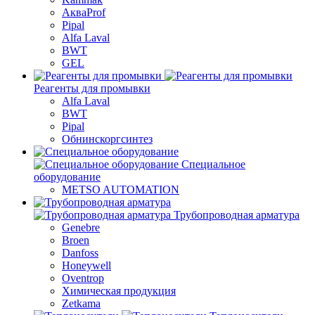
АкваProf
Pipal
Alfa Laval
BWT
GEL
Реагенты для промывки
Alfa Laval
BWT
Pipal
Обнинскоргсинтез
Специальное
оборудование
METSO AUTOMATION
Трубопроводная арматура
Genebre
Broen
Danfoss
Honeywell
Oventrop
Химическая продукция
Zetkama