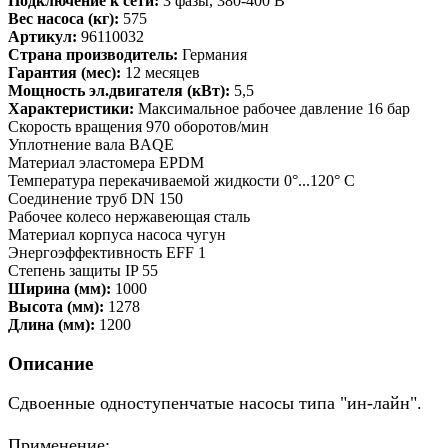
Подключение к сети:
3 фазы, 380-400 В
Вес насоса (кг):
575
Артикул:
96110032
Страна производитель:
Германия
Гарантия (мес):
12 месяцев
Мощность эл.двигателя (кВт):
5,5
Характеристики:
Максимальное рабочее давление 16 бар
Скорость вращения 970 оборотов/мин
Уплотнение вала BAQE
Материал эластомера EPDM
Температура перекачиваемой жидкости 0°...120° C
Соединение труб DN 150
Рабочее колесо нержавеющая сталь
Материал корпуса насоса чугун
Энергоэффективность EFF 1
Степень защиты IP 55
Ширина (мм):
1000
Высота (мм):
1278
Длина (мм):
1200
Описание
Сдвоенные одноступенчатые насосы типа "ин-лайн".
Применение: