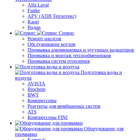
Alfa Laval
Funke
APV (АПВ Теплотекс)
Kaori
Ридан
Сервис
Ремонт насосов
Обслуживание котлов
Промывка алюминиевых и чугунных радиаторов
Промывка и монтаж теплообменников
Промывка систем отопления
Подготовка воды и
воздуха
AVISTA
Biochem
BWT
Компрессоры
Реагенты для мембранных систем
ATS
Компрессоры FINI
Оборудование для
промывки
Kammak