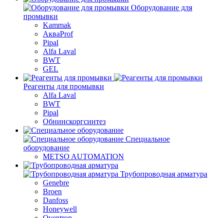
Оборудование для
промывки
Kammak
АкваProf
Pipal
Alfa Laval
BWT
GEL
Реагенты для промывки
Alfa Laval
BWT
Pipal
Обнинскоргсинтез
Специальное
оборудование
METSO AUTOMATION
Трубопроводная арматура
Genebre
Broen
Danfoss
Honeywell
Oventrop