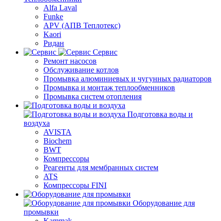
Alfa Laval
Funke
APV (АПВ Теплотекс)
Kaori
Ридан
Сервис
Ремонт насосов
Обслуживание котлов
Промывка алюминиевых и чугунных радиаторов
Промывка и монтаж теплообменников
Промывка систем отопления
Подготовка воды и
воздуха
AVISTA
Biochem
BWT
Компрессоры
Реагенты для мембранных систем
ATS
Компрессоры FINI
Оборудование для
промывки
Kammak