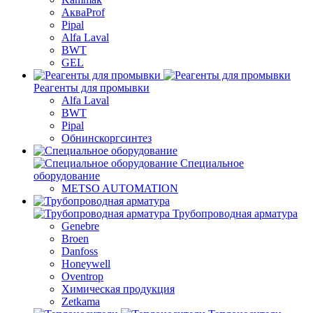
АкваProf
Pipal
Alfa Laval
BWT
GEL
Реагенты для промывки
Alfa Laval
BWT
Pipal
Обнинскоргсинтез
Специальное
оборудование
METSO AUTOMATION
Трубопроводная арматура
Genebre
Broen
Danfoss
Honeywell
Oventrop
Химическая продукция
Zetkama