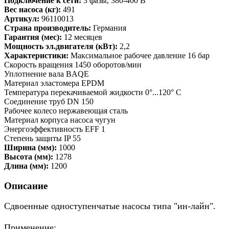
Подключение к сети:
3 фазы, 380-400 В
Вес насоса (кг):
491
Артикул:
96110013
Страна производитель:
Германия
Гарантия (мес):
12 месяцев
Мощность эл.двигателя (кВт):
2,2
Характеристики:
Максимальное рабочее давление 16 бар
Скорость вращения 1450 оборотов/мин
Уплотнение вала BAQE
Материал эластомера EPDM
Температура перекачиваемой жидкости 0°...120° C
Соединение труб DN 150
Рабочее колесо нержавеющая сталь
Материал корпуса насоса чугун
Энергоэффективность EFF 1
Степень защиты IP 55
Ширина (мм):
1000
Высота (мм):
1278
Длина (мм):
1200
Описание
Сдвоенные одноступенчатые насосы типа "ин-лайн".
Применение: