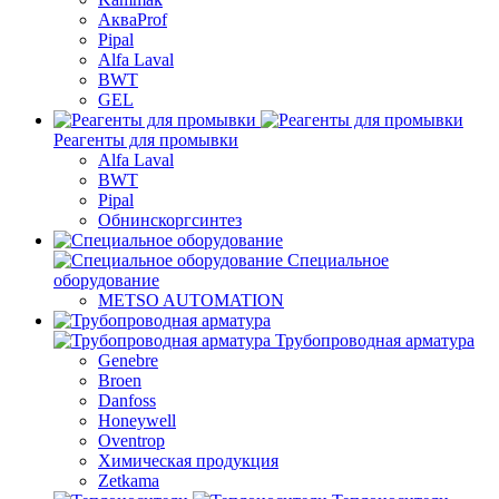
АкваProf
Pipal
Alfa Laval
BWT
GEL
Реагенты для промывки
Alfa Laval
BWT
Pipal
Обнинскоргсинтез
Специальное
оборудование
METSO AUTOMATION
Трубопроводная арматура
Genebre
Broen
Danfoss
Honeywell
Oventrop
Химическая продукция
Zetkama