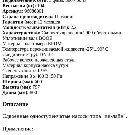
Подключение к сети:
3 фазы, 380-400 В
Вес насоса (кг):
104
Артикул:
96086801
Страна производитель:
Германия
Гарантия (мес):
12 месяцев
Мощность эл.двигателя (кВт):
2,2
Характеристики:
Скорость вращения 2900 оборотов/мин
Уплотнение вала BQQE
Материал эластомера EPDM
Температура перекачиваемой жидкости -25°...90° C
Соединение труб DN 32
Рабочее колесо нержавеющая сталь
Материал корпуса насоса чугун
Степень защиты IP 55
Напряжение 3 x 400 В, 50 Гц
Ширина (мм):
600
Высота (мм):
797
Длина (мм):
800
Описание
Сдвоенные одноступенчатые насосы типа "ин-лайн".
Применение: