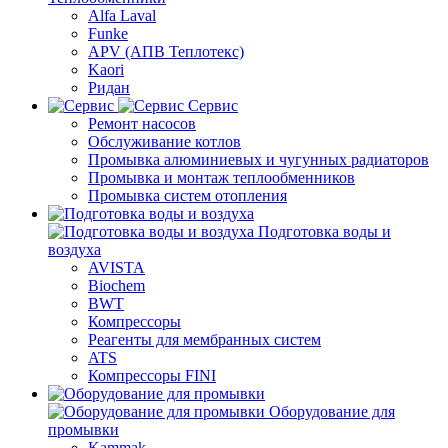
Alfa Laval
Funke
APV (АПВ Теплотекс)
Kaori
Ридан
Сервис
Ремонт насосов
Обслуживание котлов
Промывка алюминиевых и чугунных радиаторов
Промывка и монтаж теплообменников
Промывка систем отопления
Подготовка воды и
воздуха
AVISTA
Biochem
BWT
Компрессоры
Реагенты для мембранных систем
ATS
Компрессоры FINI
Оборудование для
промывки
Kammak