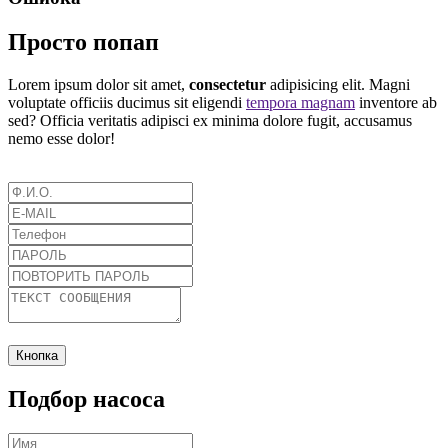
Просто попап
Lorem ipsum dolor sit amet,
consectetur
adipisicing elit. Magni
voluptate officiis ducimus sit eligendi
tempora magnam
inventore ab
sed? Officia veritatis adipisci ex minima dolore fugit, accusamus
nemo esse dolor!
Кнопка
Подбор насоса